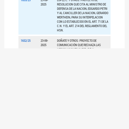
2025
RESOLUCION QUE CITA AL MINISTRO DE
DEFENSA DE LA NACION, EDGARDO PETRI
Y AL CANCILLER DE LA NACION, GERARDO
WERTHEIN, PARA SU INTERPELACION
CON LO ESTABLECIDO EN EL ART. 71 DE LA
C.N. Y EL ART. 214 DEL REGLAMENTO DEL
HSN.
1652/25
23-09-
DOÑATE Y OTROS: PROYECTO DE
2025
COMUNICACIÓN QUE RECHAZA LAS
NEGOCIACIONES QUE EL P.E.N.
MANTIENE CON EL TESORO DE LOS
ESTADOS UNIDOS POR UN NUEVO
ENDEUDAMIENTO.
1542/25
08-09-
MOISES Y OTROS: PROYECTO DE
2025
COMUNICACIÓN QUE SOLICITA INFORME
SOBRE LAS AUDITORIAS DE LAS
PENSIONES NO CONTRIBUTIVAS POR
INVALIDEZ LABORAL, EN LAS PROV. DE
JUJUY, LA RIOJA, SAN LUIS Y
CATAMARCA.
1538/25
04-09-
MOISES Y OTROS: PROYECTO DE
2025
DECLARACIÓN QUE DECLARA DE INTERES
LA CAMPAÑA NACIONAL "PARA
INFORMARTE, BUSCÁ MÁS", POR SU
APORTE A LA REDUCCION DE LA