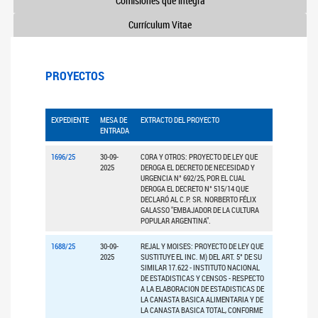
Comisiones que integra
Currículum Vitae
PROYECTOS
EXPEDIENTE
MESA DE
EXTRACTO DEL PROYECTO
ENTRADA
1696/25
30-09-
CORA Y OTROS: PROYECTO DE LEY QUE
2025
DEROGA EL DECRETO DE NECESIDAD Y
URGENCIA N° 692/25, POR EL CUAL
DEROGA EL DECRETO N° 515/14 QUE
DECLARÓ AL C.P. SR. NORBERTO FÉLIX
GALASSO "EMBAJADOR DE LA CULTURA
POPULAR ARGENTINA".
1688/25
30-09-
REJAL Y MOISES: PROYECTO DE LEY QUE
2025
SUSTITUYE EL INC. M) DEL ART. 5° DE SU
SIMILAR 17.622 - INSTITUTO NACIONAL
DE ESTADISTICAS Y CENSOS - RESPECTO
A LA ELABORACION DE ESTADISTICAS DE
LA CANASTA BASICA ALIMENTARIA Y DE
LA CANASTA BASICA TOTAL, CONFORME