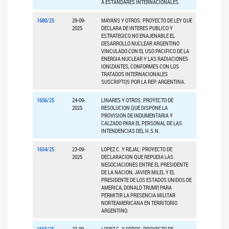
A ESTANDARES INTERNACIONALES.
1680/25
29-09-
MAYANS Y OTROS: PROYECTO DE LEY QUE
2025
DECLARA DE INTERES PUBLICO Y
ESTRATEGICO NO ENAJENABLE EL
DESARROLLO NUCLEAR ARGENTINO
VINCULADO CON EL USO PACIFICO DE LA
ENERGIA NUCLEAR Y LAS RADIACIONES
IONIZANTES, CONFORMES CON LOS
TRATADOS INTERNACIONALES
SUSCRIPTOS POR LA REP. ARGENTINA.
1656/25
24-09-
LINARES Y OTROS: PROYECTO DE
2025
RESOLUCION QUE DISPONE LA
PROVISION DE INDUMENTARIA Y
CALZADO PARA EL PERSONAL DE LAS
INTENDENCIAS DEL H.S.N.
1654/25
23-09-
LOPEZ C. Y REJAL: PROYECTO DE
2025
DECLARACION QUE REPUDIA LAS
NEGOCIACIONES ENTRE EL PRESIDENTE
DE LA NACION, JAVIER MILEI, Y EL
PRESIDENTE DE LOS ESTADOS UNIDOS DE
AMERICA, DONALD TRUMP, PARA
PERMITIR LA PRESENCIA MILITAR
NORTEAMERICANA EN TERRITORIO
ARGENTINO.
1655/25
23-09-
LOPEZ C. Y OTROS: PROYECTO DE