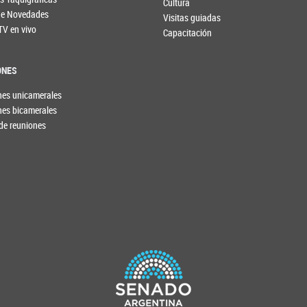
Cultura
 de Novedades
Visitas guiadas
TV en vivo
Capacitación
ONES
nes unicamerales
nes bicamerales
de reuniones