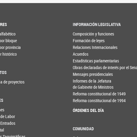
ORES
INFORMACIÓN LEGISLATIVA
alfabético
Composición y funciones
por bloque
Formación de leyes
por provincia
Relaciones Internacionales
 histórico
Acuerdos
Estadísticas parlamentarias
Obras declaradas de interés por el Se
TOS
Mensajes presidenciales
Informes de la Jefatura
a de proyectos
de Gabinete de Ministros
Reforma constitucional de 1949
ES
Reforma constitucional de 1994
nes
ÓRDENES DEL DÍA
 de Labor
 Entrados
COMUNIDAD
tal
s Taquigráficas