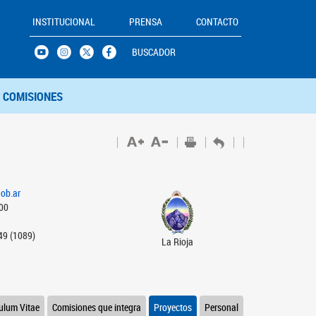
INSTITUCIONAL
PRENSA
CONTACTO
BUSCADOR
COMISIONES
gob.ar
000
49 (1089)
La Rioja
culum Vitae
Comisiones que integra
Proyectos
Personal