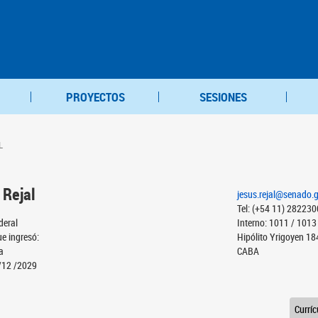
PROYECTOS
SESIONES
L
o
Rejal
jesus.rejal@senado.
Tel: (+54 11) 28223
deral
Interno: 1011 / 1013
ue ingresó:
Hipólito Yrigoyen 18
a
CABA
/12 /2029
Currí