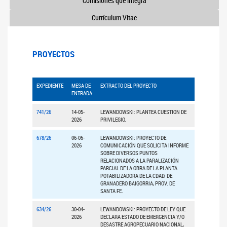
Comisiones que integra
Currículum Vitae
PROYECTOS
EXPEDIENTE
MESA DE
EXTRACTO DEL PROYECTO
ENTRADA
741/26
14-05-
LEWANDOWSKI: PLANTEA CUESTION DE
2026
PRIVILEGIO.
678/26
06-05-
LEWANDOWSKI: PROYECTO DE
2026
COMUNICACIÓN QUE SOLICITA INFORME
SOBRE DIVERSOS PUNTOS
RELACIONADOS A LA PARALIZACIÓN
PARCIAL DE LA OBRA DE LA PLANTA
POTABILIZADORA DE LA CDAD. DE
GRANADERO BAIGORRIA, PROV. DE
SANTA FE.
634/26
30-04-
LEWANDOWSKI: PROYECTO DE LEY QUE
2026
DECLARA ESTADO DE EMERGENCIA Y/O
DESASTRE AGROPECUARIO NACIONAL,