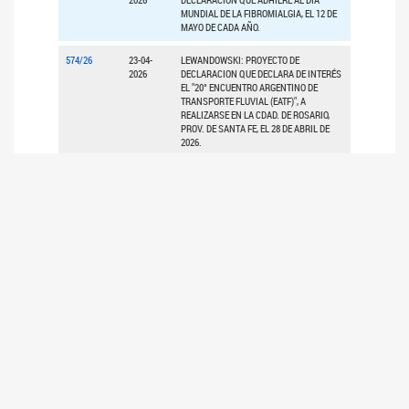
MUNDIAL DE LA FIBROMIALGIA, EL 12 DE
MAYO DE CADA AÑO.
574/26
23-04-
LEWANDOWSKI: PROYECTO DE
2026
DECLARACION QUE DECLARA DE INTERÉS
EL "20° ENCUENTRO ARGENTINO DE
TRANSPORTE FLUVIAL (EATF)", A
REALIZARSE EN LA CDAD. DE ROSARIO,
PROV. DE SANTA FE, EL 28 DE ABRIL DE
2026.
527/26
17-04-
LEWANDOWSKI: PROYECTO DE
2026
COMUNICACIÓN QUE EXPRESA
PREOCUPACION Y RECHAZA EL DICTADO
DE LA RES. N° 42/2026, DEL INSTITUTO
NACIONAL DE TECNOLOGIA INDUSTRIAL
(INTI).
459/26
10-04-
LEWANDOWSKI: PROYECTO DE LEY QUE
2026
ESTABLECE UN REGIMEN ESPECIAL DE
REGULARIZACIÓN Y ASISTENCIA PARA
PERSONAS FISICAS QUE SE
ENCUENTREN EN SITUACIÓN DE MORA
CON DEUDAS POR TARJETAS DE CRÉDITO.
395/26
07-04-
LEWANDOWSKI: PROYECTO DE
2026
COMUNICACIÓN QUE SOLICITA INFORME
SOBRE DIVERSOS PUNTOS