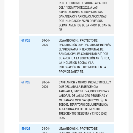
POR EL TERMINO DE 90 DIAS A PARTIR
DEL 1° DE MAYO DE 2026, A LAS
EXPLOTACIONES AGROPECUARIAS,
GANADERAS Y APICOLAS AFECTADAS
POR INUNDACIONES EN DIVERSOS
DEPARTAMENTOS DE LA PROV. DE SANTA
FE
615/26
29-04-
LEWANDOWSKI: PROYECTO DE
2026
DECLARACIÓN QUE DECLARA DE INTERÉS
EL "PROGRAMA INTERCOMUNAL DE
BANDAS CIVILES COMUNITARIAS" POR
SU APORTE A LA EDUCACIÓN ARTÍSTICA,
LA INCLUSION SOCIAL Y LA
INTEGRACIÓN INTERCOMUNAL EN LA
PROV DE SANTA FE.
611/26
28-04-
CAPITANICH Y OTROS: PROYECTO DE LEY
2026
QUE DECLARA LA EMERGENCIA
TARIFARIA, IMPOSITIVA, PRODUCTIVA Y
LABORAL, DE LAS MICRO, PEQUEÑAS Y
MEDIANAS EMPRESAS (MIPYMES), EN
TODO EL TERRITORIO DE LA REPUBLICA
ARGENTINA, POR EL TERMINO DE
TRESCIENTOS SESENTA Y CINCO (365)
DIAS.
580/26
24-04-
LEWANDOWSKI: PROYECTO DE
2026
DECLARACION QUE ADHIERE AL DIA