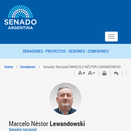
Toggle
navigation
SENADORES -
PROYECTOS -
SESIONES -
COMISIONES
Home
Senadores
Senador Nacional MARCELO NÉSTOR LEWANDOWSKI
Marcelo Néstor
Lewandowski
Senador nacional