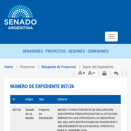
Toggle
navigation
SENADORES -
PROYECTOS -
SESIONES -
COMISIONES
Home
Proyectos
Búsqueda de Proyectos
Datos del Expediente
NÚMERO DE EXPEDIENTE 857/26
N°
Origen
Tipo
Extracto
857/26
Senado
Proyecto
MOISES Y OTROS: PROYECTO DE DECLARACIÓN
De La
De
QUE EXPRESA PREOCUPACION POR LA SITUACION
Nación
Declaración
ENERGETICA QUE ATRAVIESAN LAS INDUSTRIAS
DEL NOA ANTE RESTRICCIONES DE TRANSPORTE Y
ABASTECIMIENTO DE GAS NATURAL PREVISTAS
PARA EL INVIERNO 2026.