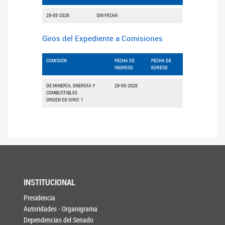
28-05-2026
SIN FECHA
Giros del Expediente a Comisiones
COMISIÓN
FECHA DE
FECHA DE
INGRESO
EGRESO
DE MINERÍA, ENERGÍA Y
29-05-2026
COMBUSTIBLES
ORDEN DE GIRO: 1
INSTITUCIONAL
Presidencia
Autoridades - Organigrama
Dependencias del Senado