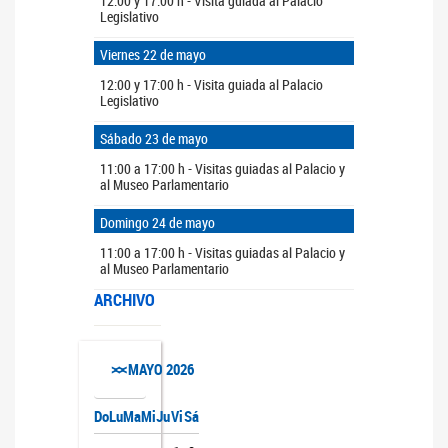
12:00 y 17:00 h - Visita guiada al Palacio
Legislativo
Viernes 22 de mayo
12:00 y 17:00 h - Visita guiada al Palacio
Legislativo
Sábado 23 de mayo
11:00 a 17:00 h - Visitas guiadas al Palacio y
al Museo Parlamentario
Domingo 24 de mayo
11:00 a 17:00 h - Visitas guiadas al Palacio y
al Museo Parlamentario
ARCHIVO
>>
<<
MAYO
2026
Do
Lu
Ma
Mi
Ju
Vi
Sá