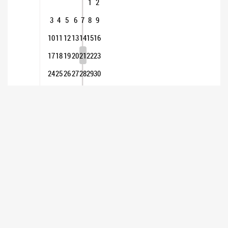
1
2
3
4
5
6
7
8
9
10
11
12
13
14
15
16
17
18
19
20
21
22
23
24
25
26
27
28
29
30
31
INSTITUCIONAL
Presidencia
Autoridades - Organigrama
Dependencias del Senado
Constitución Nacional
Constitución Nacional original de 1853