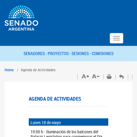
Toggle
navigation
SENADORES -
PROYECTOS -
SESIONES -
COMISIONES
Home
Agenda de Actividades
AGENDA DE ACTIVIDADES
Lunes 18 de mayo
19:00 h - Iluminación de los balcones del
Palacio Legislativo para conmemorar el Día