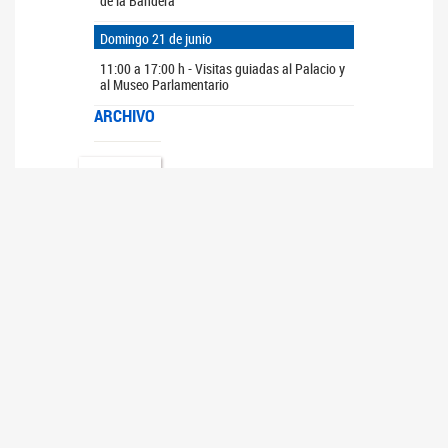
de la Bandera
Domingo 21 de junio
11:00 a 17:00 h - Visitas guiadas al Palacio y
al Museo Parlamentario
ARCHIVO
>>
<<
JUNIO
2026
Do
Lu
Ma
Mi
Ju
Vi
Sá
1
2
3
4
5
6
7
8
9
10
11
12
13
14
15
16
17
18
19
20
21
22
23
24
25
26
27
28
29
30