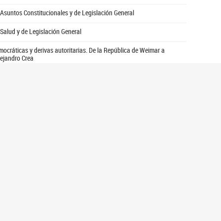
 Asuntos Constitucionales y de Legislación General
 Salud y de Legislación General
emocráticas y derivas autoritarias. De la República de Weimar a
lejandro Crea
ativo
ativo
al Museo Parlamentario
al Museo Parlamentario