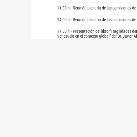
11:30 h - Reunión plenaria de las comisiones de
14:00 h - Reunión plenaria de las comisiones de
17.30 h - Presentación del libro “Fragilidades d
Venezuela en el contexto global” del Dr. Javier A
Jueves 21 de mayo
12:00 y 17:00 h - Visita guiada al Palacio Legisl
Viernes 22 de mayo
12:00 y 17:00 h - Visita guiada al Palacio Legisl
Sábado 23 de mayo
11:00 a 17:00 h - Visitas guiadas al Palacio y 
Domingo 24 de mayo
11:00 a 17:00 h - Visitas guiadas al Palacio y 