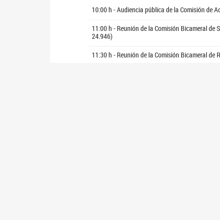
10:00 h - Audiencia pública de la Comisión de A
11:00 h - Reunión de la Comisión Bicameral de S
24.946)
11:30 h - Reunión de la Comisión Bicameral de R
12:00 h - Reunión de la Comisión de Coparticip
12:30 h - Reunión de la Comisión de Población 
14:30 h - Reunión de la Comisión Parlamentaria
16:00 h - Reunión de la Comisión de Asuntos Co
19:00 h - Iluminación de los balcones del Palac
la Inclusión
Jueves 14 de mayo
11:00 h - Audiencia pública de la Comisión de A
12:00 h - Reunión de la Comisión Bicameral Per
Adolescentes (Ley 26.061)