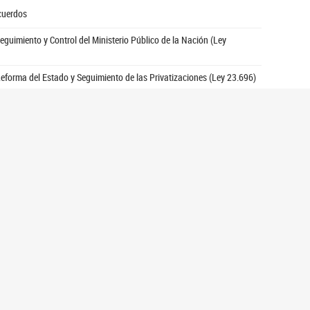
cuerdos
eguimiento y Control del Ministerio Público de la Nación (Ley
eforma del Estado y Seguimiento de las Privatizaciones (Ley 23.696)
ación Federal de Impuestos
y Desarrollo Humano
 Mixta Revisora de Cuentas
nstitucionales
io Legislativo para conmemorar el 60 aniversario de CILSA, ONG por
cuerdos
manente del Defensor de los Derechos de Niñas, Niños y