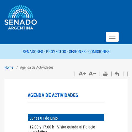
Toggle
navigation
SENADORES -
PROYECTOS -
SESIONES -
COMISIONES
Home
Agenda de Actividades
AGENDA DE ACTIVIDADES
Lunes 01 de junio
12:00 y 17:00 h - Visita guiada al Palacio
Legislativo