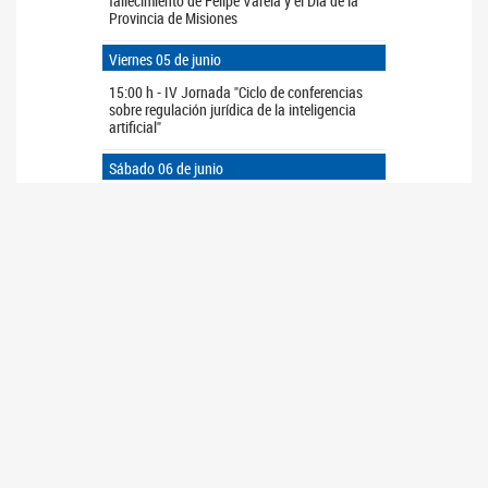
fallecimiento de Felipe Varela y el Día de la
Provincia de Misiones
Viernes 05 de junio
15:00 h - IV Jornada "Ciclo de conferencias
sobre regulación jurídica de la inteligencia
artificial"
Sábado 06 de junio
11:00 a 17:00 h - Visitas guiadas al Palacio y
al Museo Parlamentario
Domingo 07 de junio
11:00 a 17:00 h - Visitas guiadas al Palacio y
al Museo Parlamentario
ARCHIVO
>>
<<
JUNIO
2026
Do
Lu
Ma
Mi
Ju
Vi
Sá