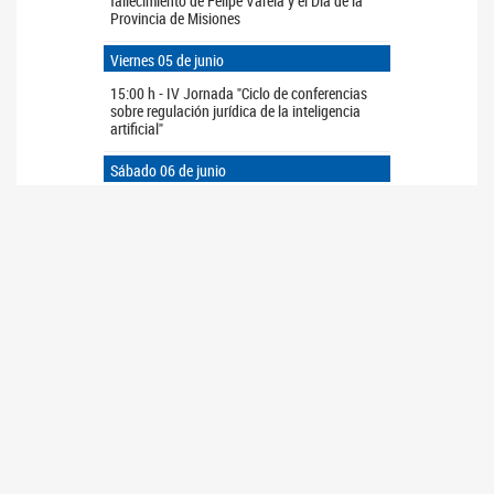
fallecimiento de Felipe Varela y el Día de la
Provincia de Misiones
Viernes 05 de junio
15:00 h - IV Jornada "Ciclo de conferencias
sobre regulación jurídica de la inteligencia
artificial"
Sábado 06 de junio
11:00 a 17:00 h - Visitas guiadas al Palacio y
al Museo Parlamentario
Domingo 07 de junio
11:00 a 17:00 h - Visitas guiadas al Palacio y
al Museo Parlamentario
ARCHIVO
>>
<<
JUNIO
2026
Do
Lu
Ma
Mi
Ju
Vi
Sá