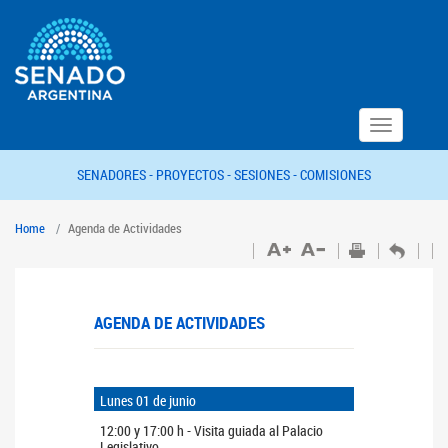
Toggle
navigation
SENADORES -
PROYECTOS -
SESIONES -
COMISIONES
Home
Agenda de Actividades
AGENDA DE ACTIVIDADES
Lunes 01 de junio
12:00 y 17:00 h - Visita guiada al Palacio
Legislativo