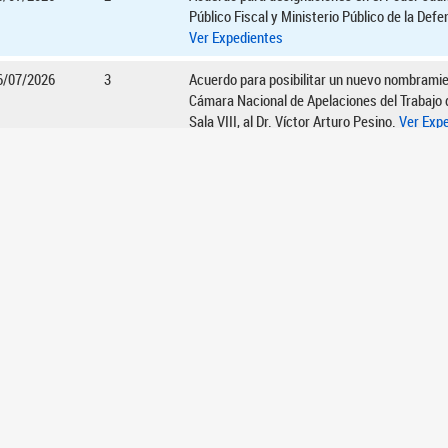
Público Fiscal y Ministerio Público de la Defe
Ver Expedientes
6/07/2026
3
Acuerdo para posibilitar un nuevo nombramien
Cámara Nacional de Apelaciones del Trabajo d
Sala VIII, al Dr. Víctor Arturo Pesino.
Ver Exp
6/07/2026
4
Acuerdo para designar Vocal de la Cámara Na
Apelaciones en lo Comercial de la Capital Feder
Javier Jorge Cosentino.
Ver Expedientes
idad total de registros: 92
Anterior
1
2
ORES
INFORMACIÓN LEGISLATIVA