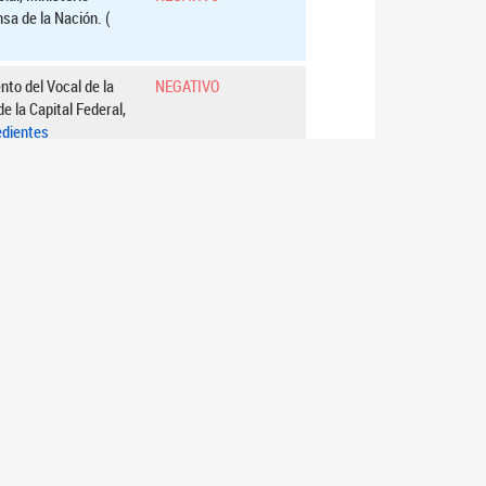
nsa de la Nación. (
to del Vocal de la
NEGATIVO
e la Capital Federal,
edientes
cional de
NEGATIVO
al, Sala C, al Dr.
3
4
5
…
10
Siguiente
TRANSPARENCIA