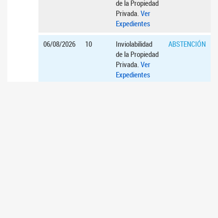
de la Propiedad
Privada.
Ver
Expedientes
06/08/2026
10
Inviolabilidad
ABSTENCIÓN
de la Propiedad
Privada.
Ver
Expedientes
06/08/2026
11
Inviolabilidad
AFIRMATIVO
de la Propiedad
Privada.
Ver
Expedientes
06/08/2026
12
Inviolabilidad
AFIRMATIVO
de la Propiedad
Privada.
Ver
Expedientes
16/07/2026
1
Acuerdos para
AUSENTE
el ascenso de
diplomáticos