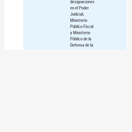
designaciones
en el Poder
Judicial,
Ministerio
Público Fiscal
y Ministerio
Público de la
Defensa de la
Nación. (
Ver
Expedientes
16/07/2026
3
Acuerdo para
AFIRMATIVO
posibilitar un
nuevo
nombramiento
del Vocal de la
Cámara
Nacional de
Apelaciones
del Trabajo de
la Capital
Federal, Sala