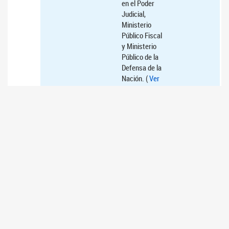
en el Poder
Judicial,
Ministerio
Público Fiscal
y Ministerio
Público de la
Defensa de la
Nación. (
Ver
Expedientes
16/07/2026
3
Acuerdo para
AUSENTE
posibilitar un
nuevo
nombramiento
del Vocal de la
Cámara
Nacional de
Apelaciones
del Trabajo de
la Capital
Federal, Sala
VIII, al Dr.