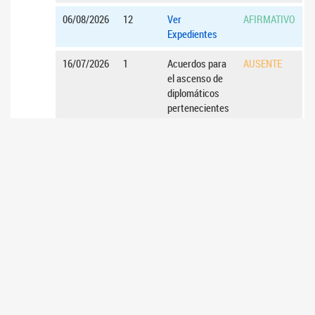
06/08/2026
12
Ver
AFIRMATIVO
Expedientes
16/07/2026
1
Acuerdos para
AUSENTE
el ascenso de
diplomáticos
pertenecientes
al Ministerio de
Relaciones
Exteriores,
Comercio
Internacional y
Culto. (
Ver
Expedientes
16/07/2026
2
Acuerdo para
AUSENTE
designaciones
en el Poder
Judicial,
Ministerio
Público Fiscal