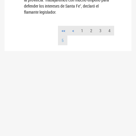
defender los intereses de Santa Fe", declaró el
flamante legislador.
<<
<
1
2
3
4
5
INSTITUCIONAL
Presidencia
Autoridades - Organigrama
Dependencias del Senado
Constitución Nacional
Constitución Nacional original de 1853
Reglamento del Senado