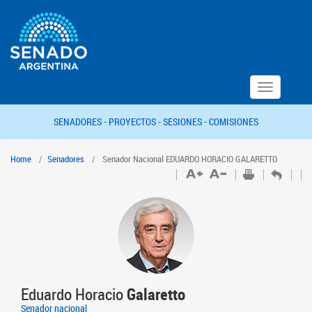
Toggle
navigation
SENADORES -
PROYECTOS -
SESIONES -
COMISIONES
Home
Senadores
Senador Nacional EDUARDO HORACIO GALARETTO
Eduardo Horacio
Galaretto
Senador nacional