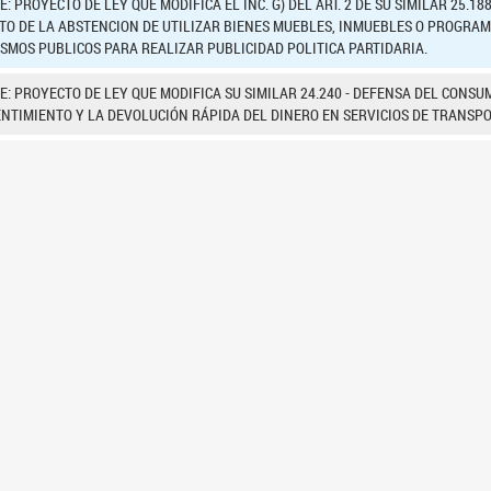
: PROYECTO DE LEY QUE MODIFICA EL INC. G) DEL ART. 2 DE SU SIMILAR 25.18
TO DE LA ABSTENCION DE UTILIZAR BIENES MUEBLES, INMUEBLES O PROGRAM
SMOS PUBLICOS PARA REALIZAR PUBLICIDAD POLITICA PARTIDARIA.
E: PROYECTO DE LEY QUE MODIFICA SU SIMILAR 24.240 - DEFENSA DEL CONS
NTIMIENTO Y LA DEVOLUCIÓN RÁPIDA DEL DINERO EN SERVICIOS DE TRANSPO
E: PROYECTO DE DECLARACIÓN QUE EXPRESA BENEPLACITO POR LA CONMEMOR
ACULADA CONCEPCION DE LA VIRGEN MARIA", EL 8 DE DICIEMBRE DE 2024.
E: PROYECTO DE DECLARACIÓN QUE DECLARA DE INTERÉS LA "FIESTA PROVINCI
ROV. DE JUJUY, ENTRE EL 9 Y EL 16 DE NOVIEMBRE DE 2024.
E: PROYECTO DE DECLARACIÓN QUE DECLARA DE INTERÉS "LA CEREMONIA DEL 
. DE JUJUY, EL 18 DE FEBRERO DE 2025.
4
6
7
<<
<
3
5
>
>>