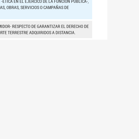
8 -ETICA EN EL EJERCICO DE LA FUNCION PUBLICA-,
AS, OBRAS, SERVICIOS O CAMPAÑAS DE
UMIDOR- RESPECTO DE GARANTIZAR EL DERECHO DE
RTE TERRESTRE ADQUIRIDOS A DISTANCIA.
ACION DE UN NUEVO ANIVERSARIO DEL "DIA DE
AL Y NACIONAL DE LA TRADICIÓN", A REALIZARSE
DESENTIERRO DEL CARNAVAL", A REALIZARSE EN