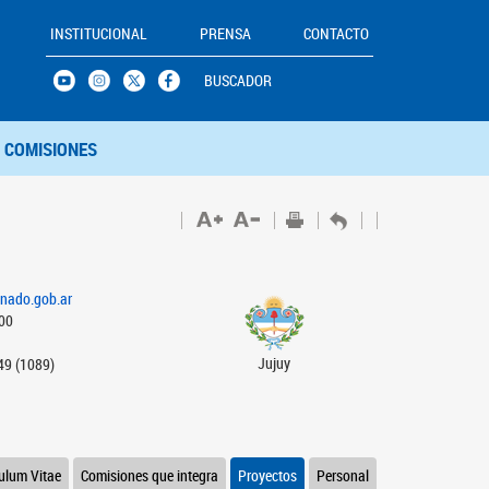
INSTITUCIONAL
PRENSA
CONTACTO
BUSCADOR
COMISIONES
nado.gob.ar
000
Jujuy
49 (1089)
culum Vitae
Comisiones que integra
Proyectos
Personal