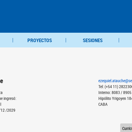
PROYECTOS
SESIONES
he
ezequiel.atauche@se
Tel: (+54 11) 28223
za
Interno: 8083 / 8905
ue ingresó:
Hipólito Yrigoyen 18
l
CABA
/12 /2029
Currí