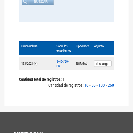
Orden del Día
Sobre los
Tipo/Orden
Adjunto
expedientes
S-404/20-
133/2021 (N)
NORMAL
descargar
PD
Cantidad total de registros: 1
Cantidad de registros:
10
-
50
-
100
-
250