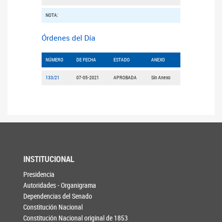
NOTA:
Órdenes del Día
NÚMERO
DE FECHA
ESTADO
ANEXO
133/21
07-05-2021
APROBADA
Sin Anexo
INSTITUCIONAL
Presidencia
Autoridades - Organigrama
Dependencias del Senado
Constitución Nacional
Constitución Nacional original de 1853