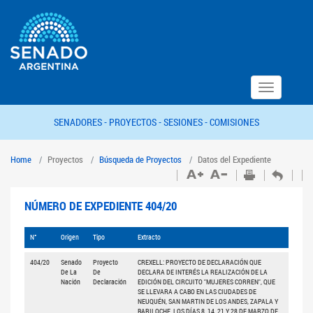
Toggle
navigation
SENADORES -
PROYECTOS -
SESIONES -
COMISIONES
Home
Proyectos
Búsqueda de Proyectos
Datos del Expediente
NÚMERO DE EXPEDIENTE 404/20
N°
Origen
Tipo
Extracto
404/20
Senado
Proyecto
CREXELL: PROYECTO DE DECLARACIÓN QUE
De La
De
DECLARA DE INTERÉS LA REALIZACIÓN DE LA
Nación
Declaración
EDICIÓN DEL CIRCUITO "MUJERES CORREN", QUE
SE LLEVARA A CABO EN LAS CIUDADES DE
NEUQUÉN, SAN MARTIN DE LOS ANDES, ZAPALA Y
BARILOCHE, LOS DÍAS 8, 14, 21 Y 28 DE MARZO DE