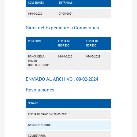
COMISIONES
ENTRADAS
01-04-2020
07-05-2021
Giros del Expediente a Comisiones
COMISIÓN
FECHA DE
FECHA DE
INGRESO
EGRESO
BANCA DE LA
01-04-2020
07-05-2021
MUJER
ORDEN DE GIRO: 1
ENVIADO AL ARCHIVO : 09-02-2024
Resoluciones
SENADO
FECHA DE SANCION: 20-05-2021
SANCION: APROBO
COMENTARIO: