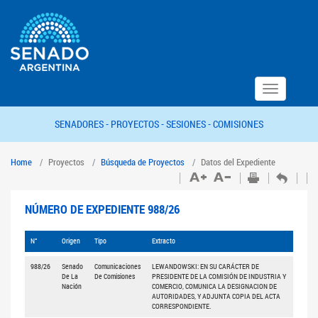
Toggle
navigation
SENADORES -
PROYECTOS -
SESIONES -
COMISIONES
Home
Proyectos
Búsqueda de Proyectos
Datos del Expediente
NÚMERO DE EXPEDIENTE 988/26
N°
Origen
Tipo
Extracto
988/26
Senado
Comunicaciones
LEWANDOWSKI: EN SU CARÁCTER DE
De La
De Comisiones
PRESIDENTE DE LA COMISIÓN DE INDUSTRIA Y
Nación
COMERCIO, COMUNICA LA DESIGNACION DE
AUTORIDADES, Y ADJUNTA COPIA DEL ACTA
CORRESPONDIENTE.