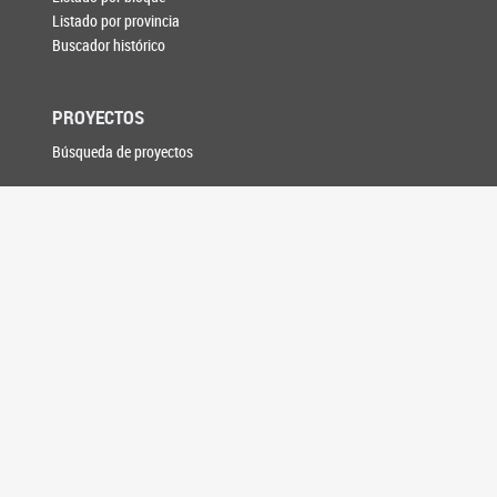
Listado por provincia
Buscador histórico
PROYECTOS
Búsqueda de proyectos
SESIONES
Votaciones
Plenario de Labor
Asuntos Entrados
DAE digital
Versiones Taquigráficas
Boletín de Novedades
Senado TV en vivo
COMISIONES