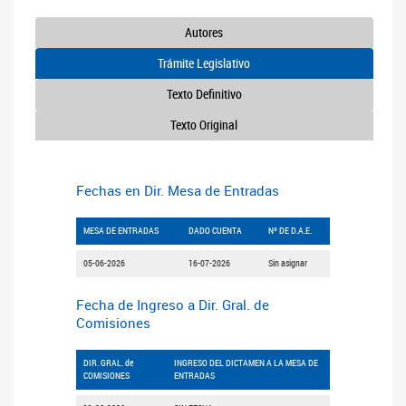
Autores
Trámite Legislativo
Texto Definitivo
Texto Original
Fechas en Dir. Mesa de Entradas
MESA DE ENTRADAS
DADO CUENTA
Nº DE D.A.E.
05-06-2026
16-07-2026
Sin asignar
Fecha de Ingreso a Dir. Gral. de
Comisiones
DIR. GRAL. de
INGRESO DEL DICTAMEN A LA MESA DE
COMISIONES
ENTRADAS