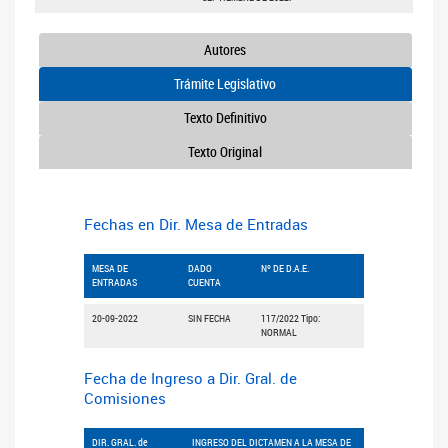
Autores
Trámite Legislativo
Texto Definitivo
Texto Original
Fechas en Dir. Mesa de Entradas
MESA DE
DADO
Nº DE D.A.E.
ENTRADAS
CUENTA
20-09-2022
SIN FECHA
117/2022 Tipo:
NORMAL
Fecha de Ingreso a Dir. Gral. de
Comisiones
DIR. GRAL. de
INGRESO DEL DICTAMEN A LA MESA DE