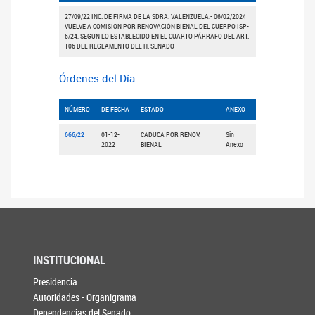
27/09/22 INC. DE FIRMA DE LA SDRA. VALENZUELA.- 06/02/2024
VUELVE A COMISION POR RENOVACIÓN BIENAL DEL CUERPO ISP-
5/24, SEGUN LO ESTABLECIDO EN EL CUARTO PÁRRAFO DEL ART.
106 DEL REGLAMENTO DEL H. SENADO
Órdenes del Día
NÚMERO
DE FECHA
ESTADO
ANEXO
666/22
01-12-
CADUCA POR RENOV.
Sin
2022
BIENAL
Anexo
INSTITUCIONAL
Presidencia
Autoridades - Organigrama
Dependencias del Senado