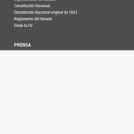
Constitución Nacional
Constitución Nacional original de 1853
Reglamento del Senado
Enviá tu CV
PRENSA
Noticias
Galería de fotos
Información para medios
AGENDA
CONTACTO
SEGUINOS EN