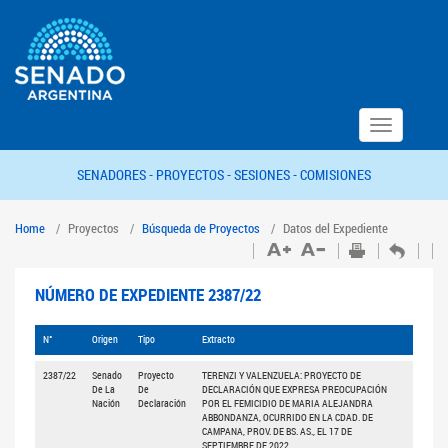
Toggle
navigation
SENADORES -
PROYECTOS -
SESIONES -
COMISIONES
Home
Proyectos
Búsqueda de Proyectos
Datos del Expediente
NÚMERO DE EXPEDIENTE 2387/22
N°
Origen
Tipo
Extracto
2387/22
Senado
Proyecto
TERENZI Y VALENZUELA: PROYECTO DE
De La
De
DECLARACIÓN QUE EXPRESA PREOCUPACIÓN
Nación
Declaración
POR EL FEMICIDIO DE MARIA ALEJANDRA
ABBONDANZA, OCURRIDO EN LA CDAD. DE
CAMPANA, PROV. DE BS. AS., EL 17 DE
SEPTIEMBRE DE 2022.