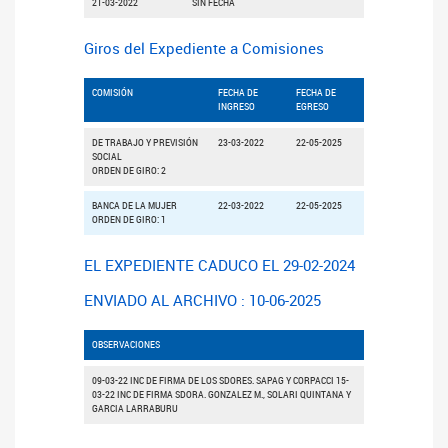
21-03-2022
SIN FECHA
Giros del Expediente a Comisiones
COMISIÓN
FECHA DE
FECHA DE
INGRESO
EGRESO
DE TRABAJO Y PREVISIÓN
23-03-2022
22-05-2025
SOCIAL
ORDEN DE GIRO: 2
BANCA DE LA MUJER
22-03-2022
22-05-2025
ORDEN DE GIRO: 1
EL EXPEDIENTE CADUCO EL 29-02-2024
ENVIADO AL ARCHIVO : 10-06-2025
OBSERVACIONES
09-03-22 INC DE FIRMA DE LOS SDORES. SAPAG Y CORPACCI 15-
03-22 INC DE FIRMA SDORA. GONZALEZ M., SOLARI QUINTANA Y
GARCIA LARRABURU