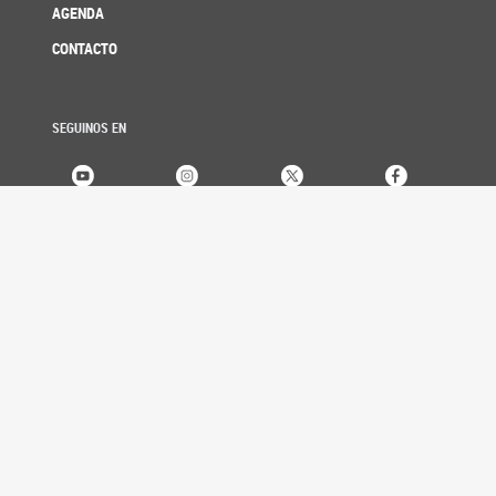
AGENDA
CONTACTO
SEGUINOS EN
SENADORES
Listado alfabético
Listado por bloque
Listado por provincia
Buscador histórico
PROYECTOS