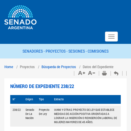
Toggle
navigation
SENADORES -
PROYECTOS -
SESIONES -
COMISIONES
Home
Proyectos
Búsqueda de Proyectos
Datos del Expediente
NÚMERO DE EXPEDIENTE 238/22
N°
Origen
Tipo
Extracto
238/22
Senado
Proyecto
IANNI Y OTRAS: PROYECTO DE LEY QUE ESTABLECE
De La
De Ley
MEDIDAS DE ACCIÓN POSITIVA ORIENTADAS A
Nación
LOGRAR LA INSERCIÓN O REINSERCIÓN LABORAL DE
MUJERES MAYORES DE 45 AÑOS.