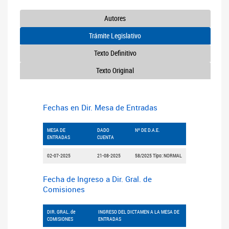
Autores
Trámite Legislativo
Texto Definitivo
Texto Original
Fechas en Dir. Mesa de Entradas
MESA DE
DADO
Nº DE D.A.E.
ENTRADAS
CUENTA
02-07-2025
21-08-2025
58/2025 Tipo: NORMAL
Fecha de Ingreso a Dir. Gral. de
Comisiones
DIR. GRAL. de
INGRESO DEL DICTAMEN A LA MESA DE
COMISIONES
ENTRADAS