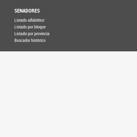
SENADORES
Listado alfabético
Listado por bloque
Listado por provincia
Buscador histórico
PROYECTOS
Búsqueda de proyectos
SESIONES
Votaciones
Plenario de Labor
Asuntos Entrados
DAE digital
Versiones Taquigráficas
Boletín de Novedades