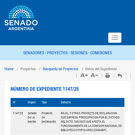
Toggle
navigation
SENADORES -
PROYECTOS -
SESIONES -
COMISIONES
Home
Proyectos
Búsqueda de Proyectos
Datos del Expediente
NÚMERO DE EXPEDIENTE 1147/25
N°
Origen
Tipo
Extracto
1147/25
Senado
Proyecto
REJAL Y OTROS: PROYECTO DE DECLARACION
De La
De
QUE EXPRESA PREOCUPACION POR EL DICTADO
Nación
Declaración
DEL DCTO. 345/2025 QUE AFECTA EL
FUNCIONAMIENTO DE LA COMISION NACIONAL DE
BIBLIOTECAS POPULARES (CONABIP).