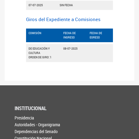
07-07-2025
SIN FECHA
Giros del Expediente a Comisiones
COMISIÓN
FECHA DE
FECHA DE
INGRESO
EGRESO
DE EDUCACIÓN Y
08-07-2025
CULTURA
ORDEN DE GIRO: 1
INSTITUCIONAL
Presidencia
Autoridades - Organigrama
Dependencias del Senado
Constitución Nacional