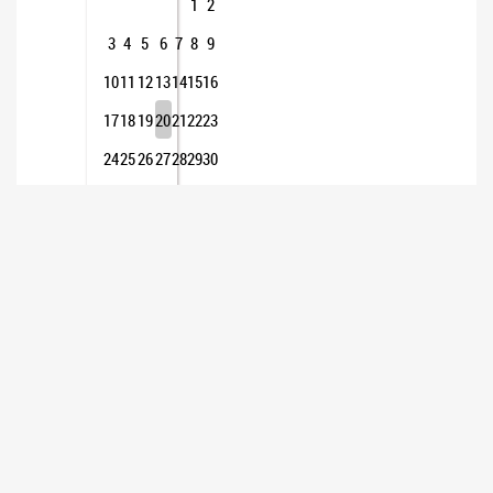
1
2
3
4
5
6
7
8
9
10
11
12
13
14
15
16
17
18
19
20
21
22
23
24
25
26
27
28
29
30
31
INSTITUCIONAL
Presidencia
Autoridades - Organigrama
Dependencias del Senado
Constitución Nacional
Constitución Nacional original de 1853