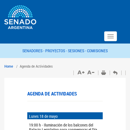
Toggle
navigation
SENADORES -
PROYECTOS -
SESIONES -
COMISIONES
Home
Agenda de Actividades
AGENDA DE ACTIVIDADES
Lunes 18 de mayo
19:00 h - Iluminación de los balcones del
Palacio Legislativo para conmemorar el Día