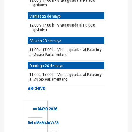
12:00 y 17:00 h - Visita guiada al Palacio
Legislativo
Viernes 22 de mayo
12:00 y 17:00 h - Visita guiada al Palacio
Legislativo
Sábado 23 de mayo
11:00 a 17:00 h - Visitas guiadas al Palacio y
al Museo Parlamentario
Domingo 24 de mayo
11:00 a 17:00 h - Visitas guiadas al Palacio y
al Museo Parlamentario
ARCHIVO
>>
<<
MAYO
2026
Do
Lu
Ma
Mi
Ju
Vi
Sá