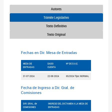
Autores
Trámite Legislativo
Texto Definitivo
Texto Original
Fechas en Dir. Mesa de Entradas
MESA DE
DADO
Nº DE D.A.E.
ENTRADAS
CUENTA
31-07-2024
22-08-2024
65/2024 Tipo: NORMAL
Fecha de Ingreso a Dir. Gral. de
Comisiones
DIR. GRAL. de
INGRESO DEL DICTAMEN A LA MESA DE
COMISIONES
ENTRADAS