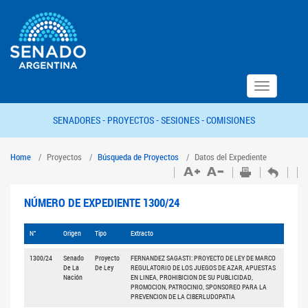
Toggle
navigation
SENADORES -
PROYECTOS -
SESIONES -
COMISIONES
Home
Proyectos
Búsqueda de Proyectos
Datos del Expediente
NÚMERO DE EXPEDIENTE 1300/24
N°
Origen
Tipo
Extracto
1300/24
Senado
Proyecto
FERNANDEZ SAGASTI: PROYECTO DE LEY DE MARCO
De La
De Ley
REGULATORIO DE LOS JUEGOS DE AZAR, APUESTAS
Nación
EN LINEA, PROHIBICION DE SU PUBLICIDAD,
PROMOCION, PATROCINIO, SPONSOREO PARA LA
PREVENCION DE LA CIBERLUDOPATIA