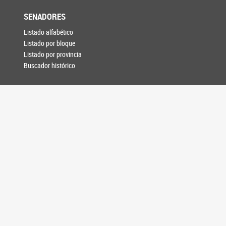
SENADORES
Listado alfabético
Listado por bloque
Listado por provincia
Buscador histórico
PROYECTOS
Búsqueda de proyectos
SESIONES
Votaciones
Plenario de Labor
Asuntos Entrados
DAE digital
Versiones Taquigráficas
Boletín de Novedades