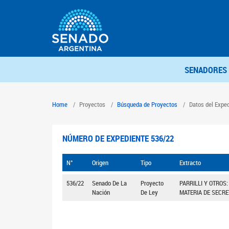
SENADORES
Home
Proyectos
Búsqueda de Proyectos
Datos del Expe
NÚMERO DE EXPEDIENTE 536/22
N°
Origen
Tipo
Extracto
536/22
Senado De La
Proyecto
PARRILLI Y OTROS
Nación
De Ley
MATERIA DE SECRE