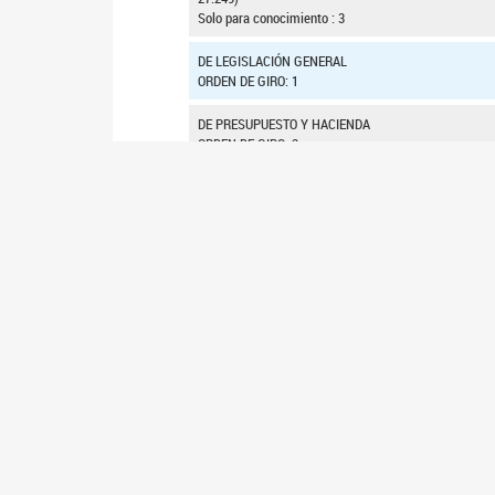
Solo para conocimiento : 3
DE LEGISLACIÓN GENERAL
ORDEN DE GIRO: 1
DE PRESUPUESTO Y HACIENDA
ORDEN DE GIRO: 2
EL EXPEDIENTE CADUCO EL 29-02-2024
ENVIADO AL ARCHIVO : 03-10-2024
INSTITUCIONAL
SENAD
Presidencia
Listado 
Autoridades - Organigrama
Listado 
Dependencias del Senado
Listado 