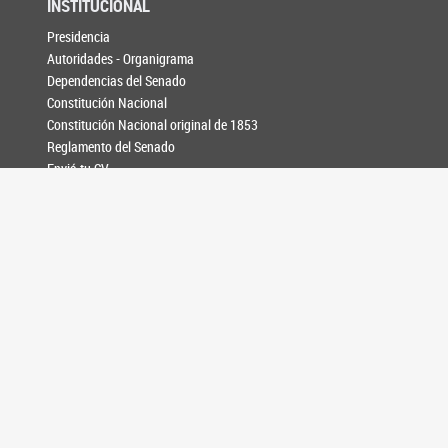
INSTITUCIONAL
Presidencia
Autoridades - Organigrama
Dependencias del Senado
Constitución Nacional
Constitución Nacional original de 1853
Reglamento del Senado
Enviá tu CV
PRENSA
Noticias
Galería de fotos
Información para medios
AGENDA
CONTACTO
SEGUINOS EN