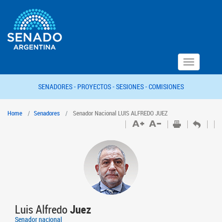
Toggle
navigation
SENADORES -
PROYECTOS -
SESIONES -
COMISIONES
Home
Senadores
Senador Nacional LUIS ALFREDO JUEZ
Luis Alfredo
Juez
Senador nacional