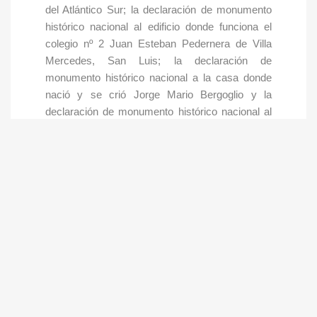
del Atlántico Sur; la declaración de monumento
histórico nacional al edificio donde funciona el
colegio nº 2 Juan Esteban Pedernera de Villa
Mercedes, San Luis; la declaración de
monumento histórico nacional a la casa donde
nació y se crió Jorge Mario Bergoglio y la
declaración de monumento histórico nacional al
sitio arqueológico, antropológico y cultural de
nuestra señora de Talavera de Madrid de Esteco,
Salta.
También, se avalaron el proyecto de ley venido
en revisión que instituye el Día y Semana
Nacional del Árbol y un proyecto de ley por el
que se instituye el Día Nacional del Síndrome de
Dravet.
MODIFICACIÓN DE LA LEY DE PROMOCIÓN
DEL DESARROLLO Y PRODUCCIÓN DE LA
BIOTECNOLOGÍA MODERNA Y LA