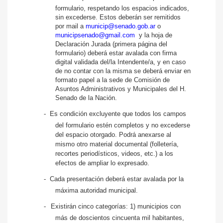
formulario, respetando los espacios indicados,
sin excederse.
Estos deberán ser remitidos
por mail
a
municip@senado.gob.ar
o
municipsenado@gmail.com
y la hoja de
Declaración Jurada
(primera página del
formulario) deberá estar avalada con firma
digital validada del/la Intendente/a, y en caso
de no contar con la misma se deberá enviar en
formato papel a la sede de Comisión de
Asuntos Administrativos y Municipales del H.
Senado de la Nación.
-
Es condición excluyente que todos los campos
del formulario estén completos y no excederse
del espacio otorgado
. Podrá anexarse al
mismo otro material documental (folletería,
recortes periodísticos, videos, etc.) a los
efectos de ampliar lo expresado.
-
Cada presentación deberá estar avalada por la
máxima autoridad municipal.
-
Existirán cinco categorías: 1) municipios con
más de
doscientos cincuenta mil habitantes,