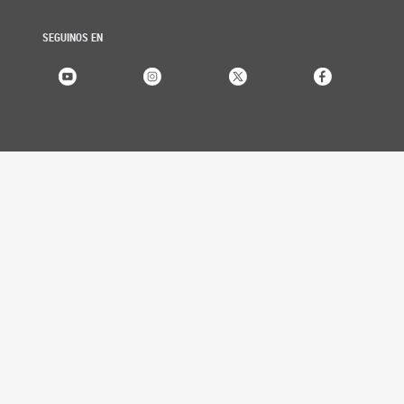
SEGUINOS EN
SENADORES
Listado alfabético
Listado por bloque
Listado por provincia
Buscador histórico
PROYECTOS
Búsqueda de proyectos
SESIONES