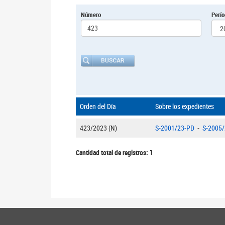
Número
Perí
Orden del Día
Sobre los expedientes
423/2023 (N)
S-2001/23-PD
-
S-2005
Cantidad total de registros: 1