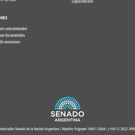
Capacitación
ONES
nes unicamerales
nes bicamerales
de reuniones
Honorable Senado de la Nación Argentina | Hipólito Yrigoyen 1849 | CABA | (+5411) 2822.300