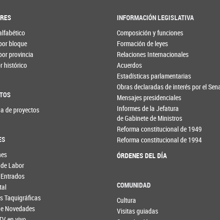
ORES
INFORMACIÓN LEGISLATIVA
alfabético
Composición y funciones
por bloque
Formación de leyes
por provincia
Relaciones Internacionales
 histórico
Acuerdos
Estadísticas parlamentarias
Obras declaradas de interés por el Se
TOS
Mensajes presidenciales
Informes de la Jefatura
a de proyectos
de Gabinete de Ministros
Reforma constitucional de 1949
ES
Reforma constitucional de 1994
nes
ÓRDENES DEL DÍA
 de Labor
 Entrados
COMUNIDAD
tal
s Taquigráficas
Cultura
 de Novedades
Visitas guiadas
TV en vivo