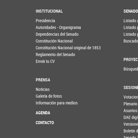
INSTITUCIONAL
SENAD
Presidencia
Listado 
Autoridades - Organigrama
Listado 
Dependencias del Senado
Listado 
Constitución Nacional
Buscador
Constitución Nacional original de 1853
Reglamento del Senado
PROYEC
Enviá tu CV
Búsqued
PRENSA
SESION
Noticias
Galería de fotos
Votacio
Información para medios
Plenario
Asuntos
AGENDA
DAE digi
CONTACTO
Versione
Boletín
Senado 