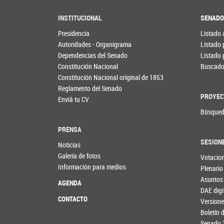
INSTITUCIONAL
SENAD
Presidencia
Listado 
Autoridades - Organigrama
Listado 
Dependencias del Senado
Listado 
Constitución Nacional
Buscador
Constitución Nacional original de 1853
Reglamento del Senado
PROYEC
Enviá tu CV
Búsqued
PRENSA
SESION
Noticias
Galería de fotos
Votacio
Información para medios
Plenario
Asuntos
AGENDA
DAE digi
CONTACTO
Versione
Boletín
Senado 