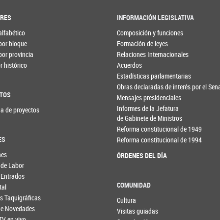
ORES
INFORMACIÓN LEGISLATIVA
alfabético
Composición y funciones
por bloque
Formación de leyes
por provincia
Relaciones Internacionales
 histórico
Acuerdos
Estadísticas parlamentarias
Obras declaradas de interés por el Se
TOS
Mensajes presidenciales
Informes de la Jefatura
a de proyectos
de Gabinete de Ministros
Reforma constitucional de 1949
ES
Reforma constitucional de 1994
nes
ÓRDENES DEL DÍA
 de Labor
 Entrados
COMUNIDAD
tal
s Taquigráficas
Cultura
 de Novedades
Visitas guiadas
TV en vivo