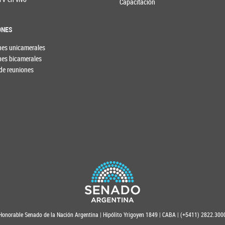
Capacitación
ONES
nes unicamerales
nes bicamerales
de reuniones
Honorable Senado de la Nación Argentina | Hipólito Yrigoyen 1849 | CABA | (+5411) 2822.300