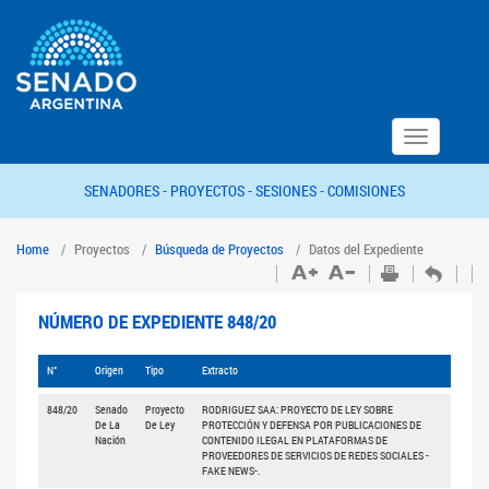
Toggle
navigation
SENADORES -
PROYECTOS -
SESIONES -
COMISIONES
Home
Proyectos
Búsqueda de Proyectos
Datos del Expediente
NÚMERO DE EXPEDIENTE 848/20
N°
Origen
Tipo
Extracto
848/20
Senado
Proyecto
RODRIGUEZ SAA: PROYECTO DE LEY SOBRE
De La
De Ley
PROTECCIÓN Y DEFENSA POR PUBLICACIONES DE
Nación
CONTENIDO ILEGAL EN PLATAFORMAS DE
PROVEEDORES DE SERVICIOS DE REDES SOCIALES -
FAKE NEWS-.