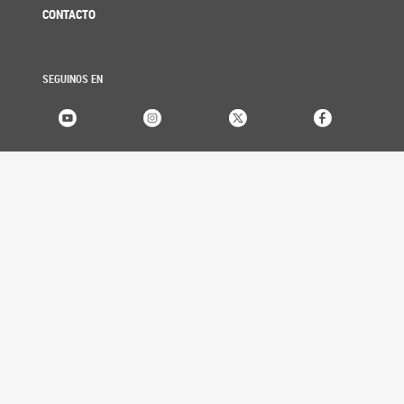
CONTACTO
SEGUINOS EN
SENADORES
Listado alfabético
Listado por bloque
Listado por provincia
Buscador histórico
PROYECTOS
Búsqueda de proyectos