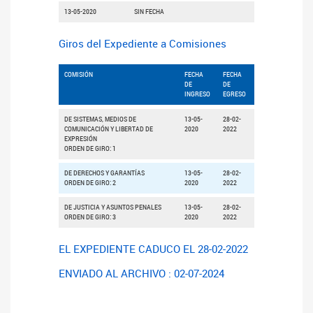
13-05-2020
SIN FECHA
Giros del Expediente a Comisiones
COMISIÓN
FECHA
FECHA
DE
DE
INGRESO
EGRESO
DE SISTEMAS, MEDIOS DE
13-05-
28-02-
COMUNICACIÓN Y LIBERTAD DE
2020
2022
EXPRESIÓN
ORDEN DE GIRO: 1
DE DERECHOS Y GARANTÍAS
13-05-
28-02-
ORDEN DE GIRO: 2
2020
2022
DE JUSTICIA Y ASUNTOS PENALES
13-05-
28-02-
ORDEN DE GIRO: 3
2020
2022
EL EXPEDIENTE CADUCO EL 28-02-2022
ENVIADO AL ARCHIVO : 02-07-2024