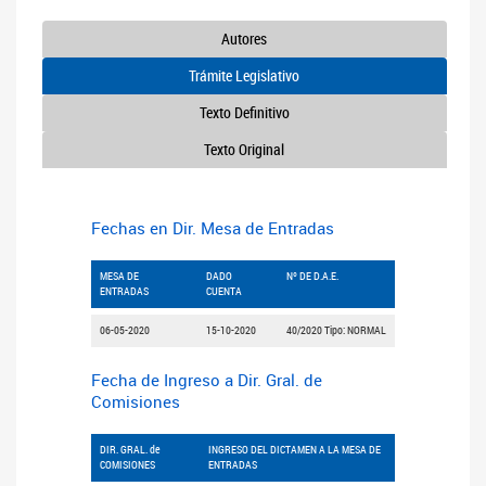
Autores
Trámite Legislativo
Texto Definitivo
Texto Original
Fechas en Dir. Mesa de Entradas
MESA DE
DADO
Nº DE D.A.E.
ENTRADAS
CUENTA
06-05-2020
15-10-2020
40/2020 Tipo: NORMAL
Fecha de Ingreso a Dir. Gral. de
Comisiones
DIR. GRAL. de
INGRESO DEL DICTAMEN A LA MESA DE
COMISIONES
ENTRADAS