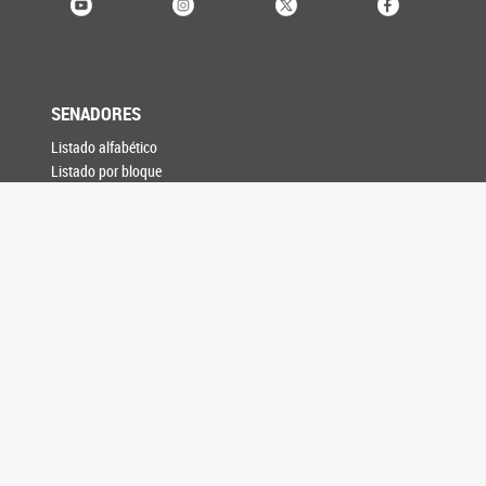
SENADORES
Listado alfabético
Listado por bloque
Listado por provincia
Buscador histórico
PROYECTOS
Búsqueda de proyectos
SESIONES
Votaciones
Plenario de Labor
Asuntos Entrados