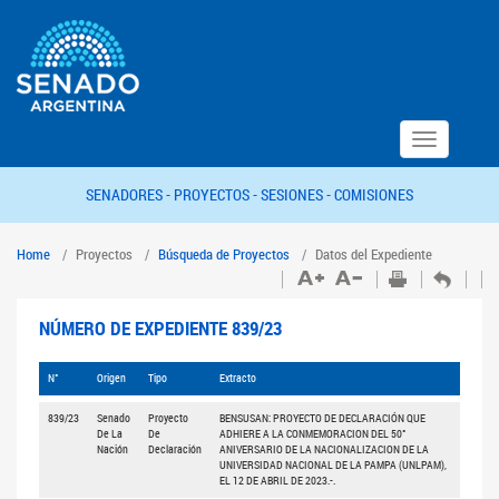
Toggle
navigation
SENADORES -
PROYECTOS -
SESIONES -
COMISIONES
Home
Proyectos
Búsqueda de Proyectos
Datos del Expediente
NÚMERO DE EXPEDIENTE 839/23
N°
Origen
Tipo
Extracto
839/23
Senado
Proyecto
BENSUSAN: PROYECTO DE DECLARACIÓN QUE
De La
De
ADHIERE A LA CONMEMORACION DEL 50°
Nación
Declaración
ANIVERSARIO DE LA NACIONALIZACION DE LA
UNIVERSIDAD NACIONAL DE LA PAMPA (UNLPAM),
EL 12 DE ABRIL DE 2023.-.