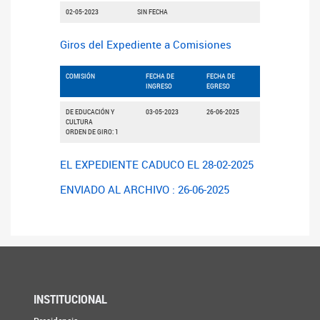
02-05-2023
SIN FECHA
Giros del Expediente a Comisiones
COMISIÓN
FECHA DE
FECHA DE
INGRESO
EGRESO
DE EDUCACIÓN Y
03-05-2023
26-06-2025
CULTURA
ORDEN DE GIRO: 1
EL EXPEDIENTE CADUCO EL 28-02-2025
ENVIADO AL ARCHIVO : 26-06-2025
INSTITUCIONAL