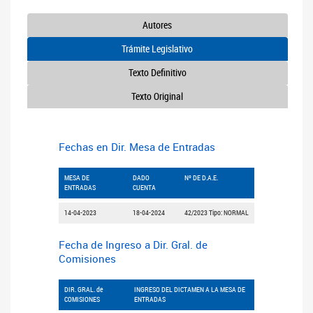
Autores
Trámite Legislativo
Texto Definitivo
Texto Original
Fechas en Dir. Mesa de Entradas
MESA DE
DADO
Nº DE D.A.E.
ENTRADAS
CUENTA
14-04-2023
18-04-2024
42/2023 Tipo: NORMAL
Fecha de Ingreso a Dir. Gral. de
Comisiones
DIR. GRAL. de
INGRESO DEL DICTAMEN A LA MESA DE
COMISIONES
ENTRADAS