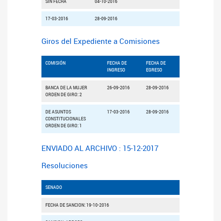
SIN FECHA
04-10-2016
17-03-2016
28-09-2016
Giros del Expediente a Comisiones
COMISIÓN
FECHA DE
FECHA DE
INGRESO
EGRESO
BANCA DE LA MUJER
26-09-2016
28-09-2016
ORDEN DE GIRO: 2
DE ASUNTOS
17-03-2016
28-09-2016
CONSTITUCIONALES
ORDEN DE GIRO: 1
ENVIADO AL ARCHIVO : 15-12-2017
Resoluciones
SENADO
FECHA DE SANCION: 19-10-2016