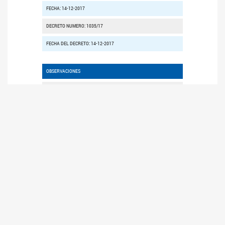
FECHA: 14-12-2017
DECRETO NUMERO: 1035/17
FECHA DEL DECRETO: 14-12-2017
OBSERVACIONES
16/03/2016 - INC. DE FIRMA SENADORA FIORE VIÑUALES.-
23/08/16 - INC. DE FIRMA SDRA GIMENEZ 26/09/16 POR DISP. DEL
SECRETARIO PARLAMENTARIO SE UNIFICA EL GIRO A FIN DE
FACILITAR EL TRATAMIENTO CON OTRAS INICIATIVAS DE
SIMILAR TENOR. DICT. CONJ. CON S. 4297/15; 36; 1199; 1883/16 S-
2844; 3518; 3678/16 DICT. EN MINORIA CONJ. S. 4297/15; 36;
1199; 1883/16 S- 2844; 3518; 3678/16
Órdenes del Día
NÚMERO
DE FECHA
ESTADO
ANEXO
728/16
28-09-2016
APROBADA
Con Anexo