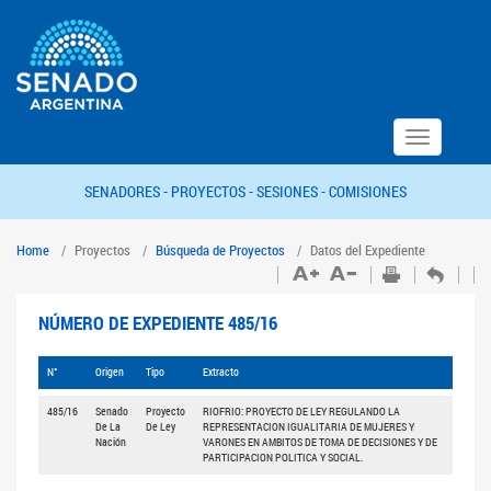
Toggle
navigation
SENADORES -
PROYECTOS -
SESIONES -
COMISIONES
Home
Proyectos
Búsqueda de Proyectos
Datos del Expediente
NÚMERO DE EXPEDIENTE 485/16
N°
Origen
Tipo
Extracto
485/16
Senado
Proyecto
RIOFRIO: PROYECTO DE LEY REGULANDO LA
De La
De Ley
REPRESENTACION IGUALITARIA DE MUJERES Y
Nación
VARONES EN AMBITOS DE TOMA DE DECISIONES Y DE
PARTICIPACION POLITICA Y SOCIAL.