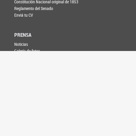
Constitución Nacional original de 1853
Reglamento del Senado
Enviá tu CV
PRENSA
Noticias
Galería de fotos
Información para medios
AGENDA
CONTACTO
SEGUINOS EN