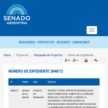
Toggle
navigation
SENADORES -
PROYECTOS -
SESIONES -
COMISIONES
Home
Proyectos
Búsqueda de Proyectos
Datos del Expediente
NÚMERO DE EXPEDIENTE 2848/12
N°
Origen
Tipo
Extracto
2848/12
Senado
Proyecto
RIOFRÍO Y OTROS: PROYECTO DE RESOLUCION
De La
De
INSTITUYENDO EN EL AMBITO DE LA COMISION
Nación
Resolución
BANCA DE LA MUJER DEL H. SENADO LA
DISTINCION A "PERSONALIDADES Y/U
ORGANIZACIONES ARGENTINAS DESTACADAS EN
LA PROMOCION Y PROTECCION DE LOS DERECHOS