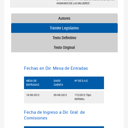
HUMANOS DE LAS MUJERES".
Autores
Trámite Legislativo
Texto Definitivo
Texto Original
Fechas en Dir. Mesa de Entradas
MESA DE
DADO
Nº DE D.A.E.
ENTRADAS
CUENTA
16-08-2012
05-09-2012
172/2012 Tipo:
NORMAL
Fecha de Ingreso a Dir. Gral. de
Comisiones