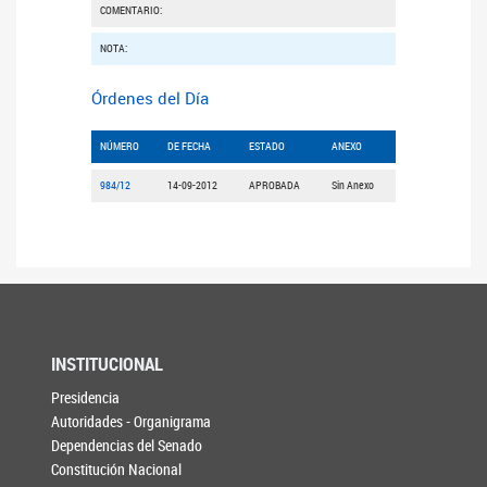
COMENTARIO:
NOTA:
Órdenes del Día
NÚMERO
DE FECHA
ESTADO
ANEXO
984/12
14-09-2012
APROBADA
Sin Anexo
INSTITUCIONAL
Presidencia
Autoridades - Organigrama
Dependencias del Senado
Constitución Nacional