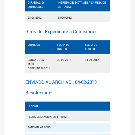
DIR. GRAL. de
INGRESO DEL DICTAMEN A LA MESA DE
COMISIONES
ENTRADAS
28-08-2012
13-09-2012
Giros del Expediente a Comisiones
COMISIÓN
FECHA DE
FECHA DE
INGRESO
EGRESO
BANCA DE LA
29-08-2012
13-09-2012
MUJER
ORDEN DE GIRO: 1
ENVIADO AL ARCHIVO : 04-02-2013
Resoluciones
SENADO
FECHA DE SANCION: 28-11-2012
SANCION: APROBO