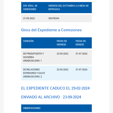
DIR. GRAL. de
INGRESO DEL DICTAMEN A LA MESA DE
COMISIONES
ENTRADAS
21-03-2022
SIN FECHA
Giros del Expediente a Comisiones
COMISIÓN
FECHA DE
FECHA DE
INGRESO
EGRESO
DE PRESUPUESTO Y
22-03-2022
31-07-2024
HACIENDA
ORDEN DE GIRO: 1
DE RELACIONES
22-03-2022
31-07-2024
EXTERIORES Y CULTO
ORDEN DE GIRO: 2
EL EXPEDIENTE CADUCO EL 29-02-2024
ENVIADO AL ARCHIVO : 23-09-2024
OBSERVACIONES