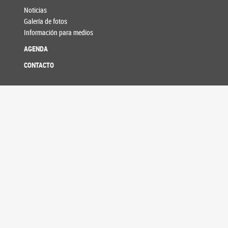
Noticias
Galería de fotos
Información para medios
AGENDA
CONTACTO
SEGUINOS EN
SENADORES
Listado alfabético
Listado por bloque
Listado por provincia
Buscador histórico