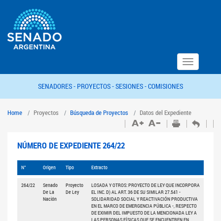
Toggle
navigation
SENADORES -
PROYECTOS -
SESIONES -
COMISIONES
Home
Proyectos
Búsqueda de Proyectos
Datos del Expediente
NÚMERO DE EXPEDIENTE 264/22
N°
Origen
Tipo
Extracto
264/22
Senado
Proyecto
LOSADA Y OTROS: PROYECTO DE LEY QUE INCORPORA
De La
De Ley
EL INC. D) AL ART. 36 DE SU SIMILAR 27.541 -
Nación
SOLIDARIDAD SOCIAL Y REACTIVACIÓN PRODUCTIVA
EN EL MARCO DE EMERGENCIA PÚBLICA -, RESPECTO
DE EXIMIR DEL IMPUESTO DE LA MENCIONADA LEY A
LAS PERSONAS FÍSICAS QUE SE ENCUENTREN EN