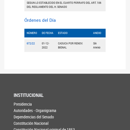
SEGUN LO ESTABLECIDO EN EL CUARTO PÁRRAFO DEL ART. 106
DEL REGLAMENTO DEL H. SENADO
Órdenes del Día
NÚMERO
DE FECHA
ESTADO
ANEXO
672/22
01-12-
CADUCA POR RENOV.
Sin
2022
BIENAL
Anexo
INSTITUCIONAL
Presidencia
Autoridades - Organigrama
Dependencias del Senado
Constitución Nacional
Constitución Nacional original de 1853