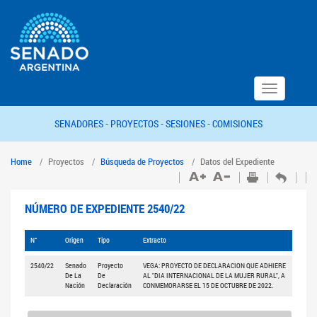
Toggle
navigation
SENADORES -
PROYECTOS -
SESIONES -
COMISIONES
Home
Proyectos
Búsqueda de Proyectos
Datos del Expediente
NÚMERO DE EXPEDIENTE 2540/22
N°
Origen
Tipo
Extracto
2540/22
Senado
Proyecto
VEGA: PROYECTO DE DECLARACION QUE ADHIERE
De La
De
AL "DIA INTERNACIONAL DE LA MUJER RURAL", A
Nación
Declaración
CONMEMORARSE EL 15 DE OCTUBRE DE 2022.