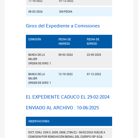
11-10-2022
01-12-2022
06-02-2024
SIN FECHA
Giros del Expediente a Comisiones
COMISIÓN
FECHA DE
FECHA DE
INGRESO
EGRESO
BANCA DE LA
09-02-2024
22-05-2025
MUJER
ORDEN DE GIRO: 1
BANCA DE LA
12-10-2022
01-12-2022
MUJER
ORDEN DE GIRO: 1
EL EXPEDIENTE CADUCO EL 29-02-2024
ENVIADO AL ARCHIVO : 10-06-2025
OBSERVACIONES
DICT. CONJ. CON S. 2639; 2668; 2786/22.- 06/02/2024 VUELVE A
COMISION POR RENOVACIÓN BIENAL DEL CUERPO ISP-5/24,