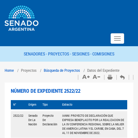
Toggle
navigation
SENADORES -
PROYECTOS -
SESIONES -
COMISIONES
Home
Proyectos
Búsqueda de Proyectos
Datos del Expediente
NÚMERO DE EXPEDIENTE 2522/22
N°
Origen
Tipo
Extracto
2522/22
Senado
Proyecto
IANNI: PROYECTO DE DECLARACIÓN QUE
De La
De
EXPRESA BENEPLACITO POR LA REALIZACION DE
Nación
Declaración
LA XV CONFERENCIA REGIONAL SOBRE LA MUJER
DE AMERICA LATINA Y EL CARIBE, EN CABA, DEL 7
AL 11 DE NOVIEMBRE DE 2022.