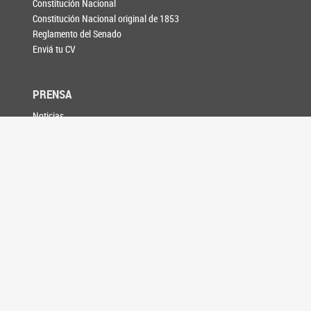
Constitución Nacional
Constitución Nacional original de 1853
Reglamento del Senado
Enviá tu CV
PRENSA
Noticias
Galería de fotos
Información para medios
AGENDA
CONTACTO
SEGUINOS EN