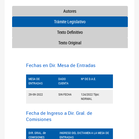
Autores
Trámite Legislativo
Texto Definitivo
Texto Original
Fechas en Dir. Mesa de Entradas
MESA DE
DADO
Nº DE D.A.E.
ENTRADAS
CUENTA
29-09-2022
SIN FECHA
124/2022 Tipo:
NORMAL
Fecha de Ingreso a Dir. Gral. de
Comisiones
DIR. GRAL. de
INGRESO DEL DICTAMEN A LA MESA DE
COMISIONES
ENTRADAS