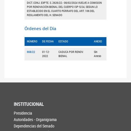
DICT. CONJ. EXPTE. S. 2626/22.- 06/02/2024 VUELVE A COMISION
POR RENOVACIÓN BIENAL DEL CUERPO ISP-5/24, SEGUN LO
ESTABLECIDO EN EL CUARTO PÁRRAFO DEL ART. 106 DEL
REGLAMENTO DEL H. SENADO
Órdenes del Día
NÚMERO
DE FECHA
ESTADO
ANEXO
668/22
01-12-
CADUCA POR RENOV.
Sin
2022
BIENAL
Anexo
INSTITUCIONAL
Presidencia
Autoridades - Organigrama
Dependencias del Senado