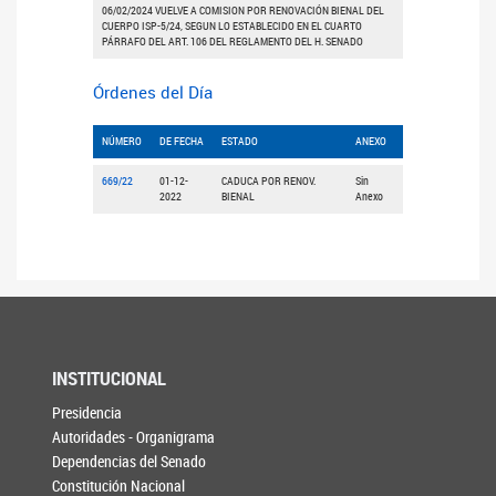
06/02/2024 VUELVE A COMISION POR RENOVACIÓN BIENAL DEL
CUERPO ISP-5/24, SEGUN LO ESTABLECIDO EN EL CUARTO
PÁRRAFO DEL ART. 106 DEL REGLAMENTO DEL H. SENADO
Órdenes del Día
NÚMERO
DE FECHA
ESTADO
ANEXO
669/22
01-12-
CADUCA POR RENOV.
Sin
2022
BIENAL
Anexo
INSTITUCIONAL
Presidencia
Autoridades - Organigrama
Dependencias del Senado
Constitución Nacional