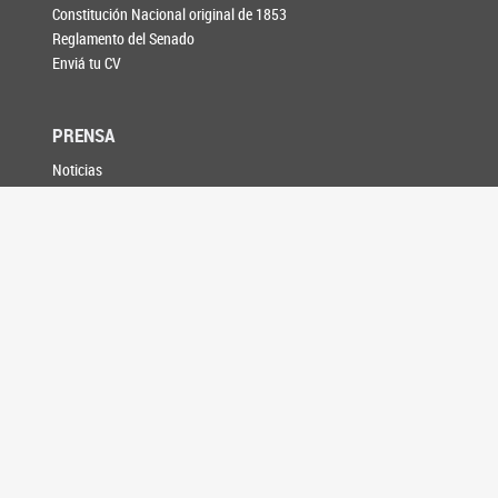
Constitución Nacional original de 1853
Reglamento del Senado
Enviá tu CV
PRENSA
Noticias
Galería de fotos
Información para medios
AGENDA
CONTACTO
SEGUINOS EN