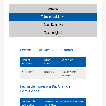
Autores
Trámite Legislativo
Texto Definitivo
Texto Original
Fechas en Dir. Mesa de Entradas
MESA DE
DADO
Nº DE D.A.E.
ENTRADAS
CUENTA
28-09-2022
SIN FECHA
122/2022 Tipo:
NORMAL
Fecha de Ingreso a Dir. Gral. de
Comisiones
DIR. GRAL. de
INGRESO DEL DICTAMEN A LA MESA DE
COMISIONES
ENTRADAS