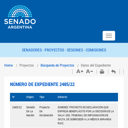
Toggle
navigation
SENADORES -
PROYECTOS -
SESIONES -
COMISIONES
Home
Proyectos
Búsqueda de Proyectos
Datos del Expediente
NÚMERO DE EXPEDIENTE 2485/22
N°
Origen
Tipo
Extracto
2485/22
Senado
Proyecto
GIMENEZ: PROYECTO DE DECLARACIÓN QUE
De La
De
EXPRESA BENEPLÁCITO POR LA DECISIÓN DE LA
Nación
Declaración
SALA I DEL TRIBUNAL DE IMPUGNACIÓN DE
SALTA, DE SOBRESEER A LA MÉDICA MIRANDA
RUIZ.