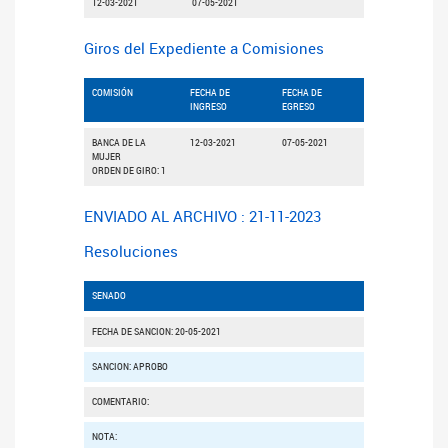
12-03-2021
07-05-2021
Giros del Expediente a Comisiones
COMISIÓN
FECHA DE
FECHA DE
INGRESO
EGRESO
BANCA DE LA
12-03-2021
07-05-2021
MUJER
ORDEN DE GIRO: 1
ENVIADO AL ARCHIVO : 21-11-2023
Resoluciones
SENADO
FECHA DE SANCION: 20-05-2021
SANCION: APROBO
COMENTARIO:
NOTA: