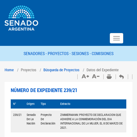
Toggle
navigation
SENADORES -
PROYECTOS -
SESIONES -
COMISIONES
Home
Proyectos
Búsqueda de Proyectos
Datos del Expediente
NÚMERO DE EXPEDIENTE 239/21
N°
Origen
Tipo
Extracto
239/21
Senado
Proyecto
ZIMMERMANN: PROYECTO DE DECLARACION QUE
De La
De
ADHIERE A LA CONMEMORACIÓN DEL DIA
Nación
Declaración
INTERNACIONAL DE LA MUJER, EL 8 DE MARZO DE
2021.