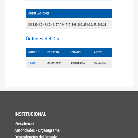
OBSERVACIONES
DICT. EN CONJ. CON S. 27; 114; 117; 193; 206; 251/20; 51; 202/21
Órdenes del Día
NÚMERO
DE FECHA
ESTADO
ANEXO
126/21
07-05-2021
APROBADA
Sin Anexo
INSTITUCIONAL
Presidencia
Autoridades - Organigrama
Dependencias del Senado