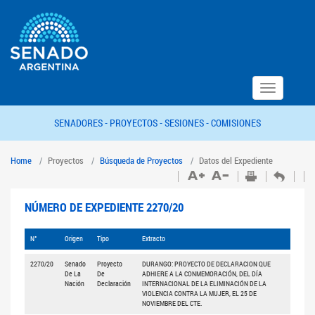
Toggle
navigation
SENADORES -
PROYECTOS -
SESIONES -
COMISIONES
Home
Proyectos
Búsqueda de Proyectos
Datos del Expediente
NÚMERO DE EXPEDIENTE 2270/20
N°
Origen
Tipo
Extracto
2270/20
Senado
Proyecto
DURANGO: PROYECTO DE DECLARACION QUE
De La
De
ADHIERE A LA CONMEMORACIÓN, DEL DÍA
Nación
Declaración
INTERNACIONAL DE LA ELIMINACIÓN DE LA
VIOLENCIA CONTRA LA MUJER, EL 25 DE
NOVIEMBRE DEL CTE.