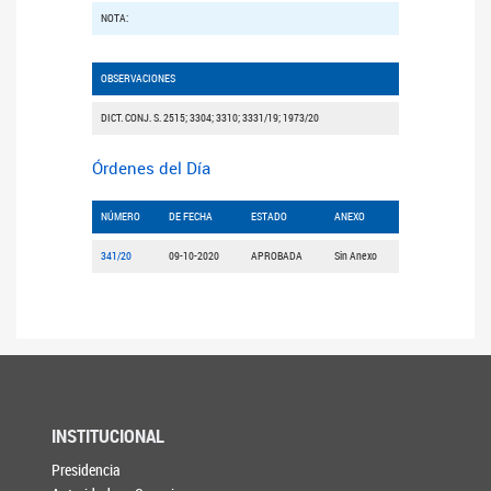
NOTA:
OBSERVACIONES
DICT. CONJ. S. 2515; 3304; 3310; 3331/19; 1973/20
Órdenes del Día
NÚMERO
DE FECHA
ESTADO
ANEXO
341/20
09-10-2020
APROBADA
Sin Anexo
INSTITUCIONAL
Presidencia