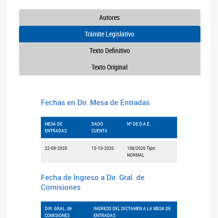
Autores
Trámite Legislativo
Texto Definitivo
Texto Original
Fechas en Dir. Mesa de Entradas
MESA DE
DADO
Nº DE D.A.E.
ENTRADAS
CUENTA
22-09-2020
15-10-2020
108/2020 Tipo:
NORMAL
Fecha de Ingreso a Dir. Gral. de
Comisiones
DIR. GRAL. de
INGRESO DEL DICTAMEN A LA MESA DE
COMISIONES
ENTRADAS