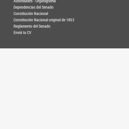
Autoridades - Organigrama
Dependencias del Senado
Constitución Nacional
Constitución Nacional original de 1853
Reglamento del Senado
Enviá tu CV
PRENSA
Noticias
Galería de fotos
Información para medios
AGENDA
CONTACTO
SEGUINOS EN