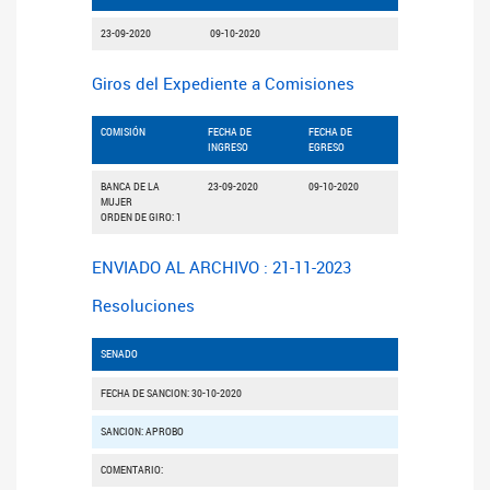
23-09-2020
09-10-2020
Giros del Expediente a Comisiones
COMISIÓN
FECHA DE
FECHA DE
INGRESO
EGRESO
BANCA DE LA
23-09-2020
09-10-2020
MUJER
ORDEN DE GIRO: 1
ENVIADO AL ARCHIVO : 21-11-2023
Resoluciones
SENADO
FECHA DE SANCION: 30-10-2020
SANCION: APROBO
COMENTARIO: