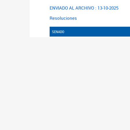
ENVIADO AL ARCHIVO : 13-10-2025
Resoluciones
SENADO
FECHA DE SANCION: 18-09-2025
SANCION: APROBO
COMENTARIO:
NOTA:
Órdenes del Día
NÚMERO
DE FECH
226/25
11-06-20