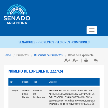
Toggle
navigation
SENADORES -
PROYECTOS -
SESIONES -
COMISIONES
Home
Proyectos
Búsqueda de Proyectos
Datos del Expediente
NÚMERO DE EXPEDIENTE 2227/24
N°
Origen
Tipo
Extracto
2227/24
Senado
Proyecto
ATAUCHE: PROYECTO DE DECLARACIÓN QUE
De La
De
ADHIERE AL DIA MUNDIAL PARA PREVENIR LA
Nación
Declaración
EXPLOTACION, LOS ABUSOS Y LA VIOLENCIA
SEXUALES CONTRA NIÑOS Y PROMOCION DE LA
SANACION, EL 18 DE NOVIEMBRE DE CADA AÑO.