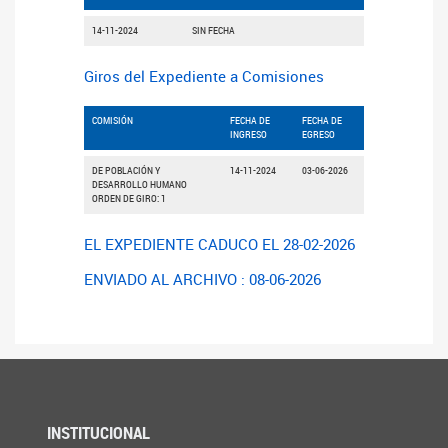
14-11-2024
SIN FECHA
Giros del Expediente a Comisiones
COMISIÓN
FECHA DE
FECHA DE
INGRESO
EGRESO
DE POBLACIÓN Y
14-11-2024
03-06-2026
DESARROLLO HUMANO
ORDEN DE GIRO: 1
EL EXPEDIENTE CADUCO EL 28-02-2026
ENVIADO AL ARCHIVO : 08-06-2026
INSTITUCIONAL