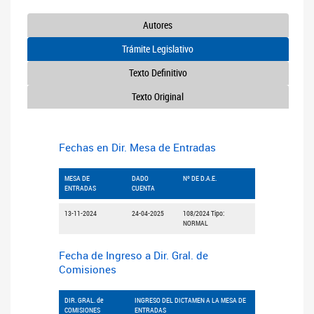
Autores
Trámite Legislativo
Texto Definitivo
Texto Original
Fechas en Dir. Mesa de Entradas
MESA DE
DADO
Nº DE D.A.E.
ENTRADAS
CUENTA
13-11-2024
24-04-2025
108/2024 Tipo:
NORMAL
Fecha de Ingreso a Dir. Gral. de
Comisiones
DIR. GRAL. de
INGRESO DEL DICTAMEN A LA MESA DE
COMISIONES
ENTRADAS