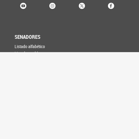
SENADORES
Listado alfabético
Listado por bloque
Listado por provincia
Buscador histórico
PROYECTOS
Búsqueda de proyectos
SESIONES
Votaciones
Plenario de Labor