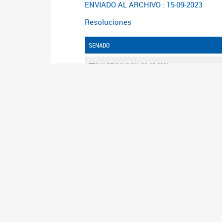
ENVIADO AL ARCHIVO : 15-09-2023
Resoluciones
SENADO
FECHA DE SANCION: 20-05-2021
SANCION: APROBO
COMENTARIO:
NOTA:DICT. EN CONJ. CON S. 3110/20
OBSERVACIONES
DICT. EN CONJ. CON S. 3110/20
Órdenes del Día
NÚMERO
DE FECH