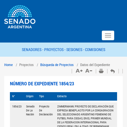
Toggle
navigation
SENADORES -
PROYECTOS -
SESIONES -
COMISIONES
Home
Proyectos
Búsqueda de Proyectos
Datos del Expediente
NÚMERO DE EXPEDIENTE 1854/23
N°
Origen
Tipo
Extracto
1854/23
Senado
Proyecto
ZIMMERMANN: PROYECTO DE DECLARACIÓN QUE
De La
De
EXPRESA BENEPLACITO POR LA CONSAGRACION
Nación
Declaración
DEL SELECCIONADO ARGENTINO FEMENINO DE
FUTBOL PARA CIEGAS, EN EL PRIMER MUNDIAL
DE LA FEDERACION INTERNACIONAL PARA
CIEGOS (IBSA), EN LA CDAD. DE BIRMINGHAM,