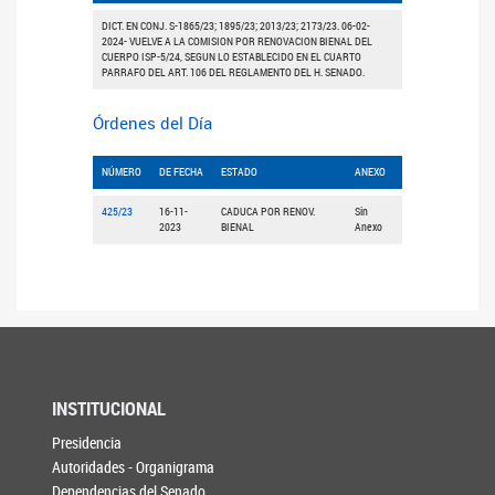
DICT. EN CONJ. S-1865/23; 1895/23; 2013/23; 2173/23. 06-02-
2024- VUELVE A LA COMISION POR RENOVACION BIENAL DEL
CUERPO ISP-5/24, SEGUN LO ESTABLECIDO EN EL CUARTO
PARRAFO DEL ART. 106 DEL REGLAMENTO DEL H. SENADO.
Órdenes del Día
NÚMERO
DE FECHA
ESTADO
ANEXO
425/23
16-11-
CADUCA POR RENOV.
Sin
2023
BIENAL
Anexo
INSTITUCIONAL
Presidencia
Autoridades - Organigrama
Dependencias del Senado