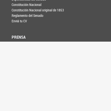
Constitución Nacional
Constitución Nacional original de 1853
Reglamento del Senado
Enviá tu CV
PRENSA
Noticias
Galería de fotos
Información para medios
AGENDA
CONTACTO
SEGUINOS EN