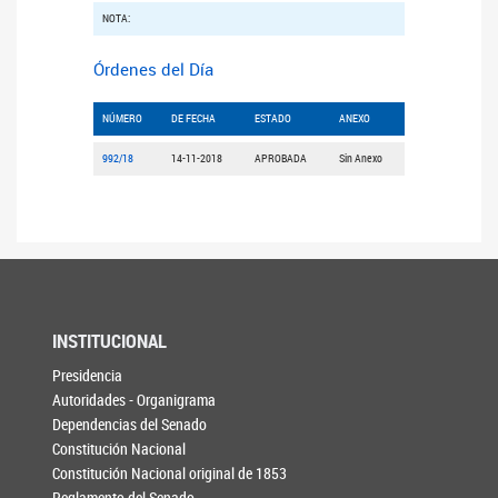
NOTA:
Órdenes del Día
NÚMERO
DE FECHA
ESTADO
ANEXO
992/18
14-11-2018
APROBADA
Sin Anexo
INSTITUCIONAL
Presidencia
Autoridades - Organigrama
Dependencias del Senado
Constitución Nacional
Constitución Nacional original de 1853
Reglamento del Senado