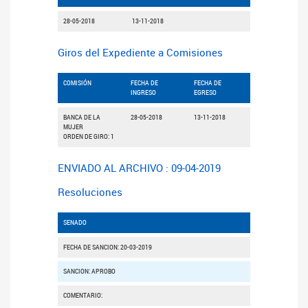
28-05-2018
13-11-2018
Giros del Expediente a Comisiones
COMISIÓN
FECHA DE
FECHA DE
INGRESO
EGRESO
BANCA DE LA
28-05-2018
13-11-2018
MUJER
ORDEN DE GIRO: 1
ENVIADO AL ARCHIVO : 09-04-2019
Resoluciones
SENADO
FECHA DE SANCION: 20-03-2019
SANCION: APROBO
COMENTARIO: