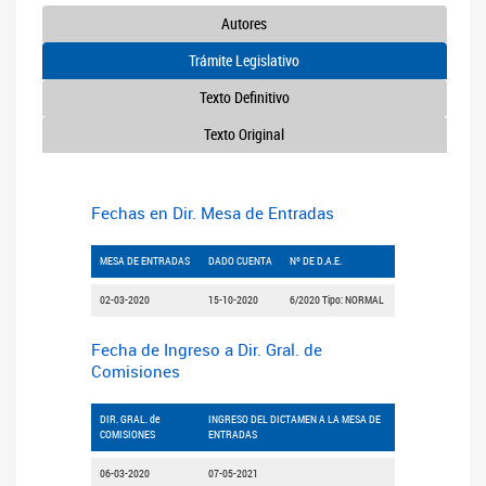
Autores
Trámite Legislativo
Texto Definitivo
Texto Original
Fechas en Dir. Mesa de Entradas
MESA DE ENTRADAS
DADO CUENTA
Nº DE D.A.E.
02-03-2020
15-10-2020
6/2020 Tipo: NORMAL
Fecha de Ingreso a Dir. Gral. de
Comisiones
DIR. GRAL. de
INGRESO DEL DICTAMEN A LA MESA DE
COMISIONES
ENTRADAS
06-03-2020
07-05-2021