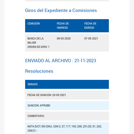
Giros del Expediente a Comisiones
COMISIÓN
FECHA DE
FECHA DE
INGRESO
EGRESO
BANCA DE LA
09-03-2020
07-05-2021
MUJER
ORDEN DE GIRO: 1
ENVIADO AL ARCHIVO : 21-11-2023
Resoluciones
SENADO
FECHA DE SANCION: 20-05-2021
SANCION: APROBO
COMENTARIO:
NOTA:DICT. EN CONJ. CON S. 27; 117; 193; 206; 251/20; 51; 202;
239/21.-