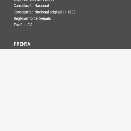
Constitución Nacional
Constitución Nacional original de 1853
Reglamento del Senado
Enviá tu CV
PRENSA
Noticias
Galería de fotos
Información para medios
AGENDA
CONTACTO
SEGUINOS EN