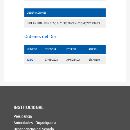
OBSERVACIONES
DICT. EN CONJ. CON S. 27; 117; 193; 206; 251/20; 51; 202; 239/21.-
Órdenes del Día
NÚMERO
DE FECHA
ESTADO
ANEXO
126/21
07-05-2021
APROBADA
Sin Anexo
INSTITUCIONAL
Presidencia
Autoridades - Organigrama
Dependencias del Senado