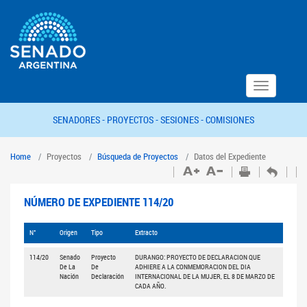
Toggle
navigation
SENADORES -
PROYECTOS -
SESIONES -
COMISIONES
Home
Proyectos
Búsqueda de Proyectos
Datos del Expediente
NÚMERO DE EXPEDIENTE 114/20
N°
Origen
Tipo
Extracto
114/20
Senado
Proyecto
DURANGO: PROYECTO DE DECLARACION QUE
De La
De
ADHIERE A LA CONMEMORACION DEL DIA
Nación
Declaración
INTERNACIONAL DE LA MUJER, EL 8 DE MARZO DE
CADA AÑO.