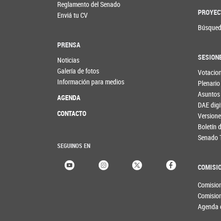
Reglamento del Senado
PROYEC
Enviá tu CV
Búsqued
PRENSA
SESION
Noticias
Galería de fotos
Votacio
Información para medios
Plenario
Asuntos
AGENDA
DAE digi
CONTACTO
Versione
Boletín
Senado 
SEGUINOS EN
COMISI
Comisio
Comisio
Agenda 