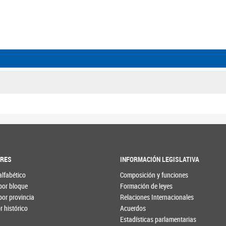
ORES
INFORMACIÓN LEGISLATIVA
alfabético
Composición y funciones
por bloque
Formación de leyes
por provincia
Relaciones Internacionales
 histórico
Acuerdos
Estadísticas parlamentarias