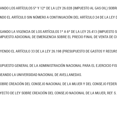
ANDO LOS ARTÍCULOS 5º Y 12º DE LA LEY 26.028 (IMPUESTO AL GAS OIL) SOB
NDO EL ARTÍCULO SIN NÚMERO A CONTINUACIÓN DEL ARTÍCULO 24 DE LA LEY D
GANDO LA VIGENCIA DE LOS ARTÍCULOS 1º A 6º DE LA LEY 25.413 (IMPUESTO 
IMPUESTO ADICIONAL DE EMERGENCIA SOBRE EL PRECIO FINAL DE VENTA DE CI
UYENDO EL ARTÍCULO 33 DE LA LEY 26.198 (PRESUPUESTO DE GASTOS Y RECU
SUPUESTO GENERAL DE LA ADMINISTRACIÓN NACIONAL PARA EL EJERCICIO FIS
CREANDO LA UNIVERSIDAD NACIONAL DE AVELLANEDAS.
SOBRE CREACIÓN DEL CONSEJO NACIONAL DE LA MUJER Y DEL CONSEJO FEDERA
ECTO DE LEY SOBRE CREACIÓN DEL CONSEJO NACIONAL DE LA MUJER, REF. S. 