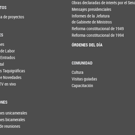
Obras declaradas de interés por el Se
TOS
Mensajes presidenciales
Informes de la Jefatura
a de proyectos
de Gabinete de Ministros
Reforma constitucional de 1949
ES
Reforma constitucional de 1994
nes
ÓRDENES DEL DÍA
 de Labor
 Entrados
COMUNIDAD
tal
s Taquigráficas
Cultura
 de Novedades
Visitas guiadas
TV en vivo
Capacitación
ONES
nes unicamerales
nes bicamerales
de reuniones